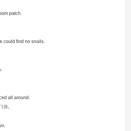
oom patch.
 could find no snails.
.
nced all around.
飞舞。
on.