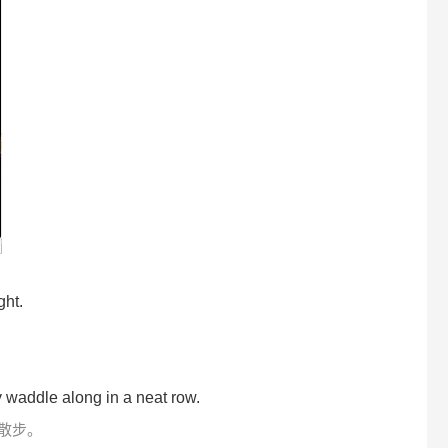
ght.
 waddle along in a neat row.
散步。