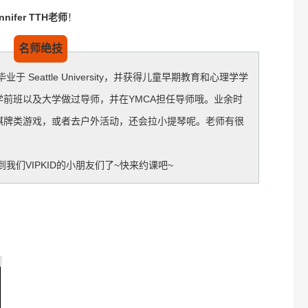
nnifer TTH老师
！
名师绝技
 Seattle University，并获得儿童早期教育和心理学学
前班以及大学做过导师，并在YMCA担任导师哦。业余时
棋牌类游戏，或者去户外活动，还会拉小提琴呢。老师有很
我们VIPKID的小朋友们了~快来约课吧~