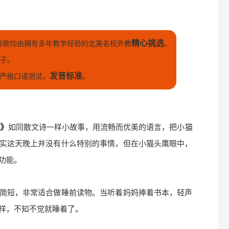
精心挑选
诗歌均由拥有多年教学经验的北美名校外教
，
孩子。
发音标准
严格口语测试，
。
晚》
如同散文诗一样小故事，用流畅而优美的语言，把小猫
实这天晚上并没有什么特别的事情，但在小猫头鹰眼中，
功能。
简短，非常适合做睡前读物。当听着妈妈捧着书本，轻声
样，不知不觉就睡着了。