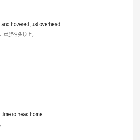
in and hovered just overhead.
，盘旋在头顶上。
as time to head home.
。