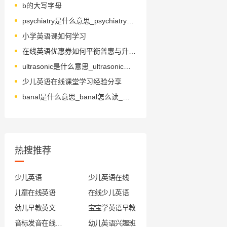
b的大写字母
psychiatry是什么意思_psychiatry怎么读_音标saɪˈkaɪətrɪ
小学英语课如何学习
在线英语优惠券如何平衡普惠与升级？
ultrasonic是什么意思_ultrasonic怎么读_音标ˌʌltrəˈsɒnɪk
少儿英语在线课堂学习经验分享
banal是什么意思_banal怎么读_音标bəˈnɑ-l
热搜推荐
少儿英语
少儿英语在线
儿童在线英语
在线少儿英语
幼儿早教英文
宝宝学英语早教
音标发音在线试听
幼儿英语兴趣班