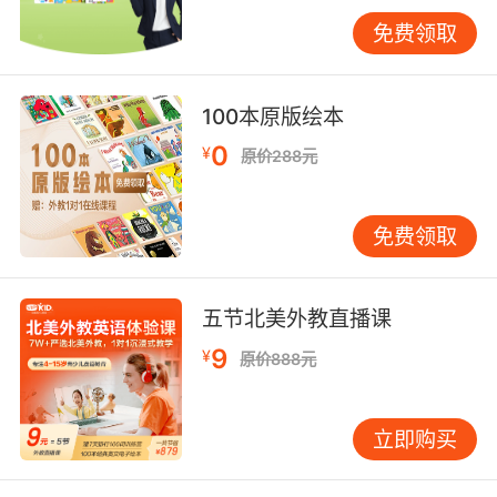
转向“怕错”，而不是“想说”。 识字与阅读：先听
免费领取
懂故事，再把文字接上去 很多家长想尽早让孩子
认单词、做阅读理解，担心“不会认字就读不
了”。更顺的路径其实是：先让孩子熟悉故事内容
100本原版绘本
与表达，再把文字当作“已经听懂的内容的标
0
¥
原价288元
签”。也就是先听懂、喜欢，再指读。 亲子共读
时，可以固定一本到两本绘本反复读，读到孩子
能“预测下一句”。这时再指着文字读，孩子会把
免费领取
声音、意义和字形自然对应起来。不要急着测试
“这个单词什么意思”，更不要逐词翻译。启蒙阅
读的目标是理解与享受，而不是背诵与考试。 如
五节北美外教直播课
果孩子在7-10岁，中文识字能力更成熟，英语阅
9
¥
原价888元
读可以推进得更快，但仍建议从可理解的分级读
物开始：句子短、重复多、情节清晰。读得顺、
读得懂，才会愿意读下去，阅读量才会真正累
立即购买
积。 自然拼读：放在“听说有基础”时更省力 自然
拼读（Phonics）的本质是字母与发音的对应规