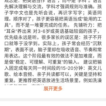
观念是：把英语当作“语言”，而不是“学科”。语言
先解决理解与交流，学科才强调规则与准确。孩
子学中文也是先听会说，再识字写字；英语同
理。顺序对了，孩子更容易把英语当成“能用的工
具”，而不是一堆要完成的任务。 先铺听力：把
“耳朵”养出来 对3-6岁或英语基础较弱的孩子，
优先级永远是听。很多家长的误区是：孩子不开
口就等于没学到。实际上，孩子常会经历“沉默
期”，表面不说，脑子里却在吸收语音、节奏和常
用表达。这个阶段最有效的做法不是加难度，而
是做“稳定、可理解、可重复”的输入。 建议把输
入固定成每天同一时间段的15-20分钟：英文儿
歌、绘本音频、亲子共读都可以，关键是坚持和
重复。更推荐把英语放进生活场景里，例如洗澡
时反复用同一套表达：“Wash your hands. Wash
展开更多
your hair. Let’s rinse.” 句子不必多，但要稳定。
孩子会先用动作回应，再用单词回应，最后才是
短句回应。只要孩子能在熟悉情境里听懂并做出