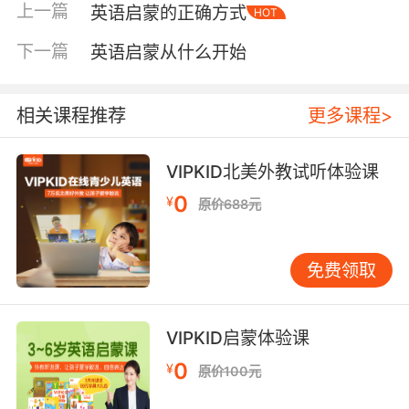
上一篇
英语启蒙的正确方式
HOT
反应，启蒙就走在正确轨道上。 再引导开口：从
“可复制的句块”开始 当孩子能听懂一批常用指
下一篇
英语启蒙从什么开始
令、对故事情节也能猜到大概时，就可以引导开
口。开口不是要求孩子立刻“完整造句”，而是先
让他拥有“拿来就能用”的句块。句块像现成积
相关课程推荐
更多课程>
木，孩子不必先学语法，也能直接表达。 在家可
以从三类高频句块入手：1）需求表达：I want…,
VIPKID北美外教试听体验课
Can I…2）情绪表达：I like…, I’m
0
¥
原价688元
happy/sad/scared…3）互动表达：My
turn/Your turn, Again, Let’s go 游戏是最好的载
体。玩球时轮换“My turn/Your turn”，拼图时用
免费领取
“Where is it? Here it is.” 句子和动作绑在一起，
孩子更敢说，也更容易说对。家长的角色更像“回
声”：少纠错、多示范。孩子说“I want apple”，
VIPKID启蒙体验课
不必立刻指出错误，而是自然回应：“Sure, you
0
¥
原价100元
want an apple.” 让正确句子反复出现，孩子会在
大量输入中自动校准。纠错太早，孩子注意力会