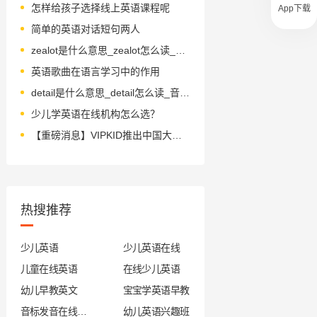
怎样给孩子选择线上英语课程呢
App下载
简单的英语对话短句两人
zealot是什么意思_zealot怎么读_音标ˈzelət
英语歌曲在语言学习中的作用
detail是什么意思_detail怎么读_音标ˈdi-teɪl
少儿学英语在线机构怎么选？
【重磅消息】VIPKID推出中国大陆地区独家在线TOEFL Primary自助式会员报名系统！
热搜推荐
少儿英语
少儿英语在线
儿童在线英语
在线少儿英语
幼儿早教英文
宝宝学英语早教
音标发音在线试听
幼儿英语兴趣班