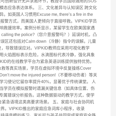
课程可创新设计无声求救环节，教授学员国际通用的SOS
模态应急表达体系。 三、文化差异与认知误区 跨文化
惯用Excuse me, there’s a fire in the
间接报警方式，而美国人更倾向于直接呼救。VIPKID学员
响救援效率。案例分析显示，某留学生在欧美国家遇
 calling the police?（您介意报警吗？）延误时机，凸
区还包括对Calm down（冷静）指令的误解。儿童
复，导致错误应对。VIPKID教师应采用可视化教学
用火焰图标表示危险，水滴图标代表冷静，强化具象
IPKID的在线教学平台为紧急英语训练提供独特优势。
救等真实场景，学员在虚拟环境中反复操练Cover
Don’t move the injured person!（不要移动伤者）等关
学习使记忆留存率提升40%，显著优于传统课堂。 人
当学员在模拟报警时遗漏关键信息（如具体位置、伤
成专属错误分析报告。这种数据驱动的教学方式，使学
合紧急语境这类高要求场景。 五、家庭与社会协同机
界。VIPKID推出的家庭应急词库小程序，收录
，支持语音模拟练习。家长可与孩子共同完成家庭安全路