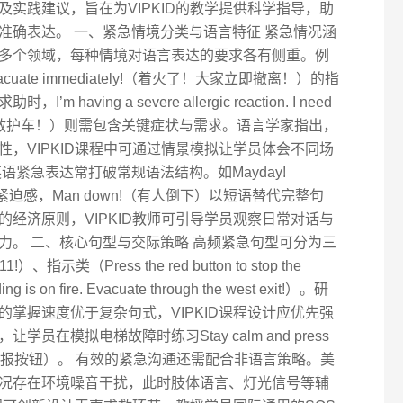
实践建议，旨在为VIPKID的教学提供科学指导，助
准确表达。 一、紧急情境分类与语言特征 紧急情况涵
多个领域，每种情境对语言表达的要求各有侧重。例
vacuate immediately!（着火了！大家立即撤离！）的指
ving a severe allergic reaction. I need
敏，需要救护车！）则需包含关键症状与需求。语言学家指出，
，VIPKID课程中可通过情景模拟让学员体会不同场
语紧急表达常打破常规语法结构。如Mayday!
紧迫感，Man down!（有人倒下）以短语替代完整句
经济原则，VIPKID教师可引导学员观察日常对话与
力。 二、核心句型与交际策略 高频紧急句型可分为三
!）、指示类（Press the red button to stop the
 on fire. Evacuate through the west exit!）。研
掌握速度优于复杂句式，VIPKID课程设计应优先强
在模拟电梯故障时练习Stay calm and press
静，按下警报按钮）。 有效的紧急沟通还需配合非语言策略。美
情况存在环境噪音干扰，此时肢体语言、灯光信号等辅