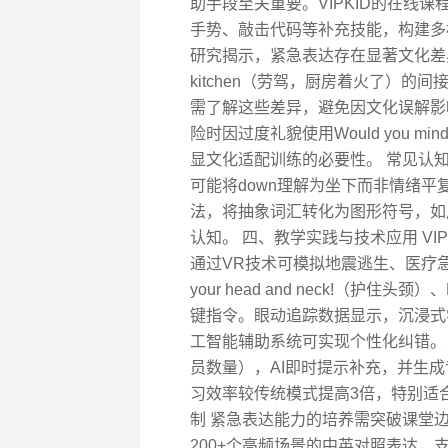
助手段至关重要。VIPKID的在线
手势、敲击代码等补充技能，构建多
研究揭示，紧急表达存在显著文化差异。如英国人习
kitchen（劳驾，厨房着火了）的
需了解这些差异，避免因文化误解影
险时因过度礼貌使用Would you mind
显文化适配训练的必要性。 常见认知误
可能将down理解为坐下而非情绪平
法，将抽象词汇转化为图形符号，如
认知。 四、教学实践与技术应用 V
通过VR技术可模拟地震逃生、医疗急
your head and neck!（护住头颈）、
键指令。眼动追踪数据显示，沉浸式
工智能辅助系统可实现个性化纠错。
员数量），AI即时提示补充，并生
习效率较传统模式提高3倍，特别适
制 紧急表达能力的培养需突破课堂边
200+个高频场景的中英对照表达