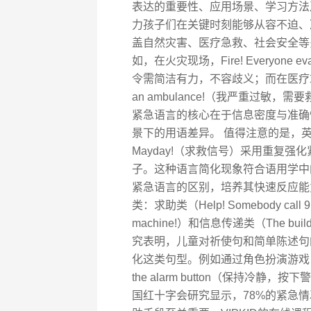
表达的重要性、应用场景、学习方法及
力孩子们在关键时刻能够从容不迫、
盖自然灾害、医疗急救、社会安全等
如，在火灾现场，Fire! Everyone e
令需简洁有力，不容歧义；而在医疗求助时，I’m ha
an ambulance!（我严重过
紧急语言的核心在于信息密度与准确性
景下的用语差异。 值得注意的是，英
Mayday!（求救信号）采用重复强化
子。这种语言简化现象符合语用学中的
紧急语言的区别，培养其快速反应能
类：求助类（Help! Somebody call 911
machine!）和信息传递类（The building is
究表明，儿童对祈使句和简单陈述句的
化这类句型。例如通过角色扮演游戏，让学员
the alarm button（保持冷
国红十字会研究显示，78%的紧急