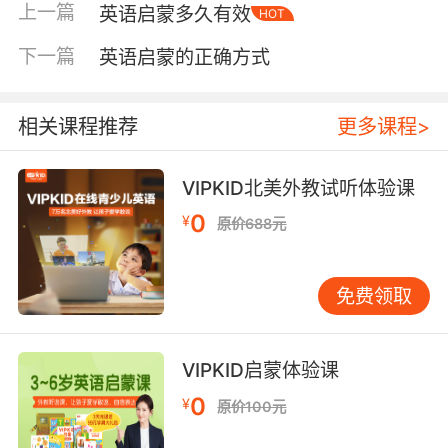
上一篇
英语启蒙多久有效
HOT
黄金窗口，抓听说与兴趣 3-6岁注意力更稳定，
模仿欲更强，也更愿意表达需求。方法得当，这
下一篇
英语启蒙的正确方式
阶段很容易建立语言感觉。很多孩子不是学不
会，而是缺少“听得懂的输入”和“好玩的互动”。
这阶段抓三件事就够了：听得懂一点点、敢开口
相关课程推荐
更多课程>
一点点、能把英语和生活连起来。孩子喜欢恐
龙，就用恐龙主题绘本、动画做输入；孩子爱画
VIPKID北美外教试听体验课
画，就边画边说“blue sky”“big sun”“draw a
0
¥
原价688元
cat”。当英语不是任务，而是游戏的一部分，积
极性自然会被调动起来。 6-9岁：可以更系统，
但先把听力口语地基打稳 不少家庭从小学才开始
免费领取
重视英语，这并不晚，但要避免一上来就只抓拼
写和单词表。走“只背不听、只写不说”的路线，
常见结果是：单词背得快忘得也快，课堂听力跟
VIPKID启蒙体验课
不上指令，开口更没信心。 建议家长：即使要配
0
¥
原价100元
合校内进度，也要保留每天稳定的听力时间和亲
子口语互动。听力像地基，地基不稳，后面的阅