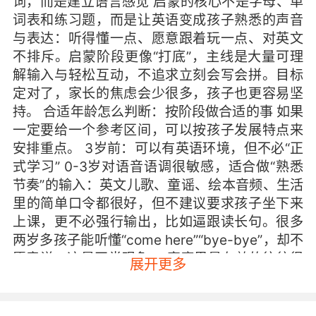
词，而是建立语言感觉 启蒙的核心不是字母、单
词表和练习题，而是让英语变成孩子熟悉的声音
与表达：听得懂一点、愿意跟着玩一点、对英文
不排斥。启蒙阶段更像“打底”，主线是大量可理
解输入与轻松互动，不追求立刻会写会拼。目标
定对了，家长的焦虑会少很多，孩子也更容易坚
持。 合适年龄怎么判断：按阶段做合适的事 如果
一定要给一个参考区间，可以按孩子发展特点来
安排重点。 3岁前：可以有英语环境，但不必“正
式学习” 0-3岁对语音语调很敏感，适合做“熟悉
节奏”的输入：英文儿歌、童谣、绘本音频、生活
里的简单口令都很好，但不建议要求孩子坐下来
上课，更不必强行输出，比如逼跟读长句。很多
两岁多孩子能听懂“come here”“bye-bye”，却不
愿意说，这是正常现象。 家庭里最有效的往往很
展开更多
简单：每天固定10分钟“英文小仪式”，比如睡前
一首歌、洗澡时两句口令、出门一句告别。短、
频、轻松，比一次学很多更重要。 3-6岁：启蒙