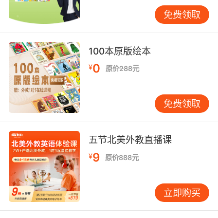
读、语法都会摇晃。 10岁以后：也能起步，但更
免费领取
需要策略与反馈 四五年级甚至初中才开始补英
语，家长最怕“起步晚追不上”。其实这个阶段孩
子理解力更强、学习策略更成熟，优势是能总结
100本原版绘本
规则、能自我管理；难点是语音听力缺口更明
0
¥
原价288元
显，自尊心更强，更怕开口犯错。 更适合“短周
期、强反馈”的方式：每天可量化的听力任务、发
音跟读与纠音、用固定句型做高频表达；同时用
免费领取
孩子感兴趣的内容做阅读与听力输入，减少枯燥
题海。大孩子更需要看见进步轨迹，才愿意坚
持。 判断“现在就合适”的三个信号 不纠结年龄，
五节北美外教直播课
家长可以用三个信号判断是否可以开始更明确的
9
¥
原价888元
启蒙： 1）亲子互动能否专注5-10分钟，比如听
完一首歌或一本短绘本。2）是否愿意模仿声音和
动作，哪怕只是哼两句、学一个词。3）是否对故
立即购买
事、动画、游戏有兴趣，愿意参与互动。 有一到
两个信号，就可以启动启蒙；如果都没有，也不