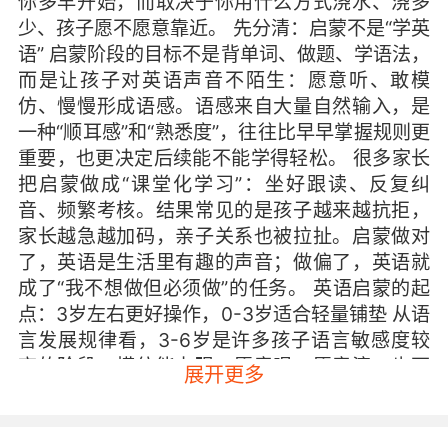
你多早开始，而取决于你用什么方式浇水、浇多
少、孩子愿不愿意靠近。 先分清：启蒙不是“学英
语” 启蒙阶段的目标不是背单词、做题、学语法，
而是让孩子对英语声音不陌生：愿意听、敢模
仿、慢慢形成语感。语感来自大量自然输入，是
一种“顺耳感”和“熟悉度”，往往比早早掌握规则更
重要，也更决定后续能不能学得轻松。 很多家长
把启蒙做成“课堂化学习”：坐好跟读、反复纠
音、频繁考核。结果常见的是孩子越来越抗拒，
家长越急越加码，亲子关系也被拉扯。启蒙做对
了，英语是生活里有趣的声音；做偏了，英语就
成了“我不想做但必须做”的任务。 英语启蒙的起
点：3岁左右更好操作，0-3岁适合轻量铺垫 从语
言发展规律看，3-6岁是许多孩子语言敏感度较
高的阶段：模仿能力强，愿意唱、愿意演，也更
展开更多
容易把英语当成游戏的一部分。因此如果要给一
个更普遍、可执行的建议：3岁左右开始相对系统
的英语启蒙，通常更顺、更好坚持。 那0-3岁能