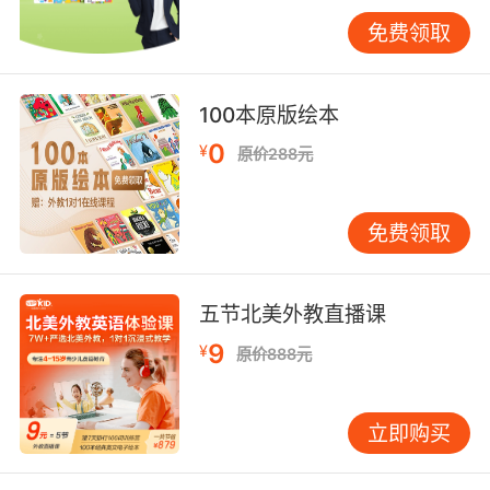
听到有节奏的儿歌会哼两句，看到动画人物说话
免费领取
会学着重复。愿意模仿的孩子，口语起步更轻
松。 第三，对重复不反感。孩子反复听同一首
歌、同一个故事，是语言习得的好迹象。启蒙恰
100本原版绘本
恰需要高频重复，家长不必担心“太简单没进
0
¥
原价288元
步”，孩子会在重复里自动吸收。 如果能占到一两
个信号，就可以开始；如果三个都没有，也别硬
推，先从亲子互动、中文绘本、专注力培养入
免费领取
手，再把英语以“背景音乐式输入”慢慢带进来。
分年龄的家庭做法：同一条路，不同的走法 3-6
岁：把英语变成“玩出来的语言” 这个阶段最怕“坐
五节北美外教直播课
着学”。更推荐把英语放进固定生活场景：起床、
9
¥
原价888元
洗漱、出门、吃饭、收玩具、睡前。比如睡前十
分钟固定“英文绘本+一句复述”，孩子不需要逐字
翻译，能听懂大意、会说一两句喜欢的台词就很
立即购买
好。 家庭里很实用的组合是：儿歌（节奏）+绘
本（情境）+动作（TPR）。TPR就是“边做边