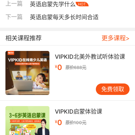
上一篇
英语启蒙先学什么
HOT
不能接触？当然可以，但要更“轻”。这个阶段孩
子主要通过感官体验世界，家长可以做的是让英
下一篇
英语启蒙每天多长时间合适
语自然出现：固定几首英文童谣、睡前一两分钟
英文儿歌、简单生活口令（good night、bye-
bye、thank you）。不必追求学会多少，更不要
相关课程推荐
更多课程>
要求孩子必须回答，核心是熟悉声音、建立好
感。 如果孩子已经7-12岁甚至更大才开始，也完
VIPKID北美外教试听体验课
全来得及。只是方法要调整：年龄越大理解力越
0
¥
原价688元
强，能更快进入“听懂+会用”的训练，但同样要避
免一上来就题海和死背。很多小学生补上启蒙反
而进步更快，因为他们更能配合，只要方向正
免费领取
确，效果会很明显。 判断“现在适不适合启蒙”，
看三个信号 与其纠结年龄，不如观察孩子当下的
状态。通常有这三个信号，就可以启动启蒙： 第
VIPKID启蒙体验课
一，能否听完一段短内容。不需要很久，两三分
0
¥
原价100元
钟也可以。启蒙的输入需要孩子愿意听，听不进
去就难以积累。 第二，愿不愿意模仿声音。比如