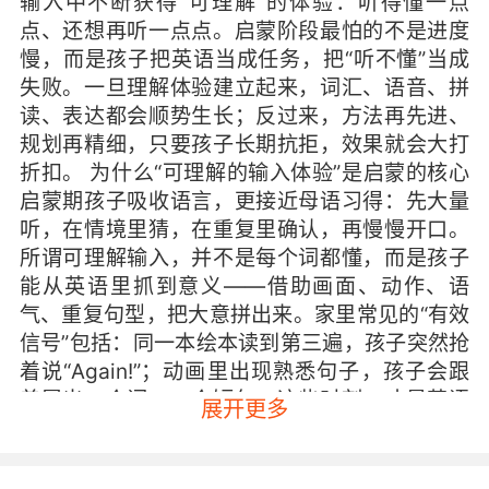
输入中不断获得“可理解”的体验：听得懂一点
点、还想再听一点点。启蒙阶段最怕的不是进度
慢，而是孩子把英语当成任务，把“听不懂”当成
失败。一旦理解体验建立起来，词汇、语音、拼
读、表达都会顺势生长；反过来，方法再先进、
规划再精细，只要孩子长期抗拒，效果就会大打
折扣。 为什么“可理解的输入体验”是启蒙的核心
启蒙期孩子吸收语言，更接近母语习得：先大量
听，在情境里猜，在重复里确认，再慢慢开口。
所谓可理解输入，并不是每个词都懂，而是孩子
能从英语里抓到意义——借助画面、动作、语
气、重复句型，把大意拼出来。家里常见的“有效
信号”包括：同一本绘本读到第三遍，孩子突然抢
着说“Again!”；动画里出现熟悉句子，孩子会跟
着冒出一个词、一个短句。这些时刻，才是英语
展开更多
真正开始“住进脑子里”的标志。 很多焦虑来自把
启蒙当成“学知识”，于是自然走向考核：会不会
读、会不会拼、记住了没有。但对3-8岁的孩子