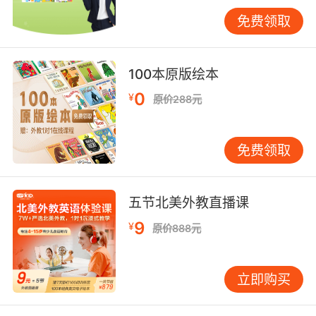
验“我能做到”，而不是“我又被要求了”。 2）选材
免费领取
料先看“能不能听懂一点点”，再谈体系和难度 很
多家长挑材料喜欢追求“原版”“高阶”，结果孩子一
句也听不懂，只能靠中文字幕或家长翻译。这样
100本原版绘本
孩子得到的是信息，不是英语能力。更适合启蒙
0
¥
原价288元
的材料通常有这些特征：画面能讲故事、句子
短、重复多、语气夸张、主题贴近生活（吃饭、
洗澡、上学、动物、情绪）。 同一份材料不怕重
免费领取
复。孩子喜欢重复，是因为每一遍都能多听懂一
点点。家长最需要克服的是成人的“新鲜感焦
虑”。很多孩子就是靠十几本反复读烂的绘本，把
五节北美外教直播课
语感和常用表达打得很扎实。 3）读绘本别急着
9
¥
原价888元
翻译，用表演和指物帮孩子“猜到意思” 不少家庭
共读容易变成“中文讲解课”：一句英文一句中
文，孩子注意力自然落在中文上。更好的方式是
立即购买
把英文当作“正在发生的事”：指着图片说，配上
动作表情，关键处停一停，让孩子用眼睛和经验