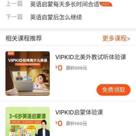
上一篇
英语启蒙每天多长时间合适
HOT
来说，英语首先是一种声音、一种沟通方式，而
不是一张要交差的清单。启蒙阶段最重要的环
下一篇
英语启蒙后怎么继续
节，就是把英语变成孩子能理解、愿意靠近的内
容。 在家怎么做，才能把“最重要的环节”落到每
天 有效的家庭启蒙，往往不靠“用力”，而靠“设计
相关课程推荐
更多课程>
得刚刚好”。家长不需要把所有方法都上齐，只要
围绕“稳定输入 + 可理解体验”去安排，就能明显
VIPKID北美外教试听体验课
更顺。 1）把输入做成固定小仪式，而不是临时
0
¥
原价688元
加餐 孩子能坚持的学习，几乎都来自稳定节奏。
与其周末突击两小时，不如每天十几分钟。给英
语一个固定时段：睡前刷牙后读一本英文绘本，
免费领取
或早餐后听10分钟儿歌，或放学路上听同一段音
频。时间短没关系，关键是每天都有，让孩子形
成“这就是我们家日常的一部分”。 如果孩子抗
VIPKID启蒙体验课
拒，不要立刻讲道理，也不必用奖励威胁拉扯。
0
¥
原价100元
把目标调小：今天只翻两页、只听一首歌、只看
一个片段。启蒙阶段最重要的，是让孩子不断体