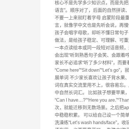
核心不是先学多少知识点，而是先把
语言”。顺序对了，后面的自然拼读、
不要一上来就盯着字母 启蒙阶段最重
言，就像学中文也是先听会说，再慢
孩子会唱字母歌，却听不懂日常句子
做法，是给孩子稳定、可理解、可重
一本点读绘本或同一段短对话音频，
会出现“听到熟悉句子会笑、会跟着
家长不必追求“听了多少材料”，而要
“Come here”“Sit down”“L
展单词 不少家长喜欢让孩子背水果
词在真实交流里用不上，很容易忘。
中自然长词汇。 比如孩子想要苹果，与其
“Can I have…?”“Here you a
次，就能迁移到无数场景。之后把apple
中稳稳积累。 可以给自己设一个简单计划
洗澡练“Let’s wash hands/fac