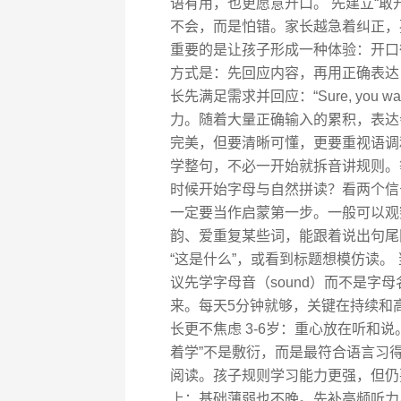
语有用，也更愿意开口。 先建立“敢
不会，而是怕错。家长越急着纠正，
重要的是让孩子形成一种体验：开口
方式是：先回应内容，再用正确表达自然“
长先满足需求并回应：“Sure, you 
力。随着大量正确输入的累积，表达
完美，但要清晰可懂，更要重视语调
学整句，不必一开始就拆音讲规则。
时候开始字母与自然拼读？看两个信号
一定要当作启蒙第一步。一般可以观
韵、爱重复某些词，能跟着说出句尾
“这是什么”，或看到标题想模仿读。
议先学字母音（sound）而不是字母
来。每天5分钟就够，关键在持续和
长更不焦虑 3-6岁：重心放在听和
着学”不是敷衍，而是最符合语言习得
阅读。孩子规则学习能力更强，但仍
上：基础薄弱也不晚。先补高频听力