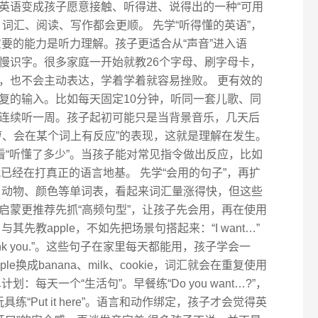
英语变成孩子愿意接触、听得进、说得出的一种“可用
词汇、阅读、写作都会更顺。 先学“听得懂的英语”，
要的能力是听力理解。孩子更适合从“声音”进入语
慢识字。很多家庭一开始就教26个字母、刷字母卡，
，也不会主动表达，学着学着就容易挫败。 更有效的
复的输入。比如每天固定10分钟，听同一套儿歌、同
连续听一周。孩子起初可能只是当背景音乐，几天后
哼、会在某个词上有反应”的表现，这就是理解在发生。
看“听懂了多少”。当孩子能对常见指令做出反应，比如
et’s go”，就已经在打真正的语言地基。 先学“会用的句子”，再扩
、动物、颜色等单词表，看起来词汇量涨得快，但这些
启蒙更推荐先抓“高频句型”，让孩子先会用，再在使用
先教apple，不如先把场景句搭起来：“I want…”
re.”“Thank you.”。这些句子在家里每天都能用，孩子学会一
换成banana、milk、cookie，词汇就会在重复使用
：每天一个“生活句”。早餐练“Do you want…?”，
e”，收玩具练“Put it here”。语言和动作绑定，孩子才会觉得英