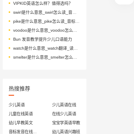
VIPKID英语怎么样？值得选吗？
swirl是什么意思_swirl怎么读_音标swɜ-l
pike是什么意思_pike怎么读_音标paɪk
voodoo是什么意思_voodoo怎么读_音标'vu-du-
Bun 发音教学提升少儿口语能力
watch是什么意思_watch翻译_读音_用法_翻译
smelter是什么意思_smelter怎么读_音标ˈsmeltə(r)
热搜推荐
少儿英语
少儿英语在线
儿童在线英语
在线少儿英语
幼儿早教英文
宝宝学英语早教
音标发音在线试听
幼儿英语兴趣班