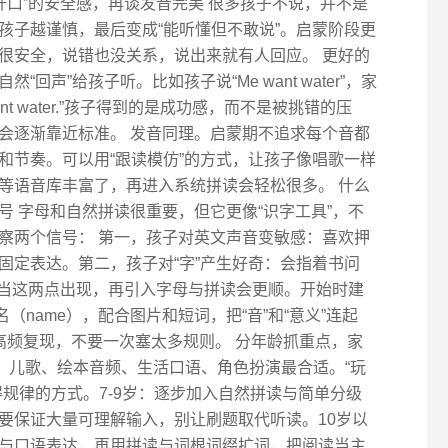
开口”的安全感，再谈发音完美 很多孩子不说，并不是
孩子越谨慎，最后变成“能听懂但不敢说”。启蒙阶段更
很安全，说错也没关系，说出来就有人回应。 更好的
回声”给孩子听。比如孩子说“Me want water”，家
want water.”孩子得到的是成功感，而不是被挑错的压
会逐渐靠近标准。 发音同理。启蒙期不追求每个音都
和节奏。可以用“跟读模仿”的方式，让孩子像唱歌一样
等语音库丰富了，再进入系统拼读会轻松很多。 什么
 字母和自然拼读很重要，但它更像“识字工具”，不
察两个信号： 第一，孩子对英文声音变敏感：喜欢押
固定表达。第二，孩子对“字”产生好奇：会指着书问
 当这两点出现，再引入字母与拼读会更顺。开始时建
名（name），配合图片和短词，把“音”和“意义”连起
高频复现，不要一次塞太多规则。 分年龄抓重点，家
说。儿歌、绘本音频、生活口语、角色扮演最合适。“玩
规律的方式。7-9岁：逐步加入自然拼读与简单分级
要保证大量可理解输入，别让刷题取代听读。10岁以
与口语表达，再用拼读与词根词缀扩词，把阅读当主