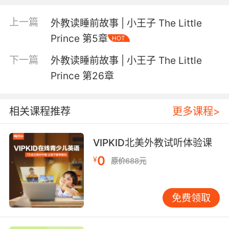
发
所有朗读故事或诗歌的外教均经过严格口语测试，
音标准
上一篇
。
外教读睡前故事 | 小王子 The Little
Prince 第5章
HOT
下一篇
外教读睡前故事 | 小王子 The Little
Prince 第26章
《小王子》The Little
Prince
讲述的是一个美丽的伤感故事。
它不是普通意义上的童话，而是将无数哲理融入其中的“哲理童
相关课程推荐
更多课程>
话”。
VIPKID北美外教试听体验课
0
¥
原价688元
飞行员“我”因为飞机出了故障，被迫降落在远离人烟的撒哈拉
沙漠上，这时一个神秘可爱的小男孩出现了，执拗地请“我”给
他画一只绵羊。他就是小王子，纯洁、忧郁，住在被称作B-
免费领取
612 小星球，是那个小星球唯一的居民……