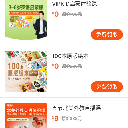
VIPKID启蒙体验课
0
¥
原价100元
它所
《小王子》不仅赢得了儿童读者，也为成年人所喜爱
。
表现出的讽刺与幻想，真情与哲理，使之成为法
免费领取
国乃至世界上最为著名的一部童话小说。
100本原版绘本
跟着VIPKID北美外教Kevin老师一起来读【Chapter27 第27
0
¥
原价288元
章】
终于迎来了故事的完结篇，小王子究竟做出了什么样的选
择呢？一起来看吧。
免费领取
五节北美外教直播课
单词卡
9
¥
原价888元
Vocabulary Card