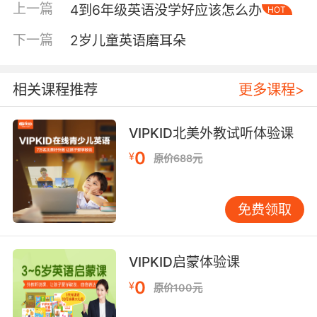
上一篇
4到6年级英语没学好应该怎么办
HOT
宾，主格用在动词前，动词介词后用宾。you是
主格也是宾，he是主格him是宾…” 单词记忆类口
下一篇
2岁儿童英语磨耳朵
诀 4-6年级词汇量要求增大，长单词常让孩子望
而生畏。口诀能帮助他们“拆解”记忆。例如月份
单词，可以这样记：“一月January雪花飘，二月
相关课程推荐
更多课程>
February新年到；三月March春天来，四月April
花儿开…”为每个月份配一个形象特征，记忆便有
VIPKID北美外教试听体验课
了画面感。对于易拼错的单词，可编趣味口诀。
0
¥
原价688元
比如“because”，孩子常漏掉中间的“a”。可以教
他们：“大熊(big)吃(eat)胡萝卜(carrot)用(use)
因为(because)。”把单词拆成be-ca-use并赋予
免费领取
形象，拼写就不易错了。 句型结构类口诀 高年级
开始接触更复杂的句型。一般疑问句的变化规则
可用口诀：“变疑问，往前提，句末问号莫丢弃；
VIPKID启蒙体验课
变否定，更容易，be后not莫忘记。”特殊疑问句
0
¥
原价100元
的语序是另一难点。“疑问词打头阵，一般疑问跟
后面，主语谓语不能少，句末问号要记牢。”这个