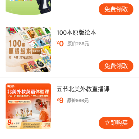
口诀清晰地拆解了其结构。 如何在家与孩子一起
免费领取
使用口诀？ 最佳的口诀往往源自孩子的学习过
程。我建议家长可以这样做：当孩子某个知识点
反复出错时，与其一起“发明”专属口诀。例如有
100本原版绘本
孩子总记不住“library”的拼写，他和妈妈编了：
0
¥
原价288元
“里(li)面有书(b)很多®啊(a)，读®书要安静(y)。”
这口诀因是自创，孩子记得特别牢。将口诀融入
日常生活。早晨叫孩子起床，可用时间介词口
免费领取
诀：“at用在具体点，on用在某一天，in用在月季
年。”吃饭时，可玩“餐具单词口诀”：“fork叉子像
树枝，knife刀子很锋利，spoon勺子能舀汤。”制
五节北美外教直播课
作口诀卡片。将重要口诀写在卡片上，贴在书
9
¥
原价888元
桌、冰箱等孩子常看到的地方。每周重点攻克1-2
个，不求多，但求扎实掌握。 避免口诀使用的误
区 口诀虽有效，但家长需注意几个常见误区：切
立即购买
勿为了口诀而口诀。口诀应是学习的“辅助工
具”，而非“额外负担”。应选择孩子真正易错的知