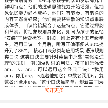
孩子特别有效？ 4-6年级孩子的认知发展有几个
鲜明特点：他们的逻辑思维能力开始增强，但抽
象记忆能力尚不成熟；他们对有节奏、有韵律的
内容天然有好感；他们需要将零散的知识点串联
成体系。口诀恰恰契合了这些特点。它通过押韵
和节奏，将抽象规则具象化，如同为孩子的记忆
“安装”了检索标签。例如，班上曾有个五年级学
生，运用口诀一个月后，听写正确率便从60%提
升到了85%。 核心口诀分类与应用场景 语法规则
类口诀 这类口诀主要针对英语中那些“看似没道
理”的规则。例如be动词的用法，孩子们常混淆
am、is、are。可以运用这个经典口诀：“我用
am，你用are，is连着他她它；单数名词用is，复
数名词全用are。”这个口诀虽简单，却涵盖了be
动词最基本的使用场景。家长可以和孩子玩“口诀
展开更多
接龙”游戏，在互动中内化规则。 人称代词也是易
混点。许多孩子分不清主格和宾格，写句子时“I”
和“me”乱用。这个口诀很实用：“I是主格me是