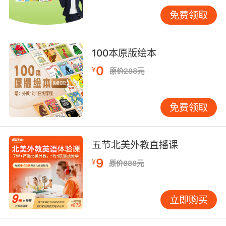
持有国际认可的教师资格证（如
免费领取
TESOL/TEFL）、其口音与教学经验固然重要，
但更重要的是，老师是否真正懂孩子、善于沟
通。优秀的儿童英语老师不仅是语言专家，也应
100本原版绘本
是懂得儿童心理的引导者，善于用孩子能理解的
0
¥
原价288元
方式解释概念，并能在不打击自信的前提下温和
地纠正错误。 有些老师发音标准，但上课只是照
念课件，对孩子是否走神关注不足。真正的好老
免费领取
师会观察孩子的反应，灵活调整教学节奏和内
容。比如当孩子对当前话题兴趣不高时，他们会
巧妙地切换到恐龙、公主等孩子喜爱的主题，用
五节北美外教直播课
兴趣来驱动学习。 教材体系决定学习路径。好的
9
¥
原价888元
课程体系应像一张精心绘制的地图，能清晰、科
学地指引孩子从起点抵达目标。你需要了解：课
程体系是否完整，是否均衡覆盖听说读写技能？
立即购买
难度是否是循序渐进、符合语言习得规律的？ 有
的机构使用原版引进教材，语言内容更地道，但