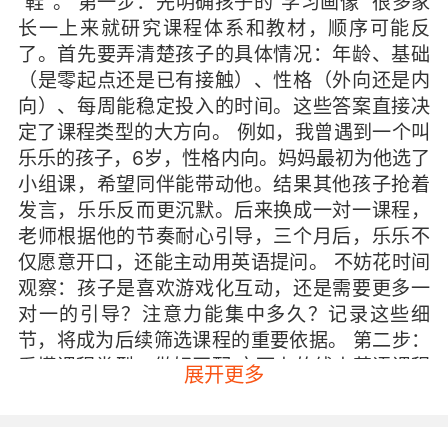
“鞋”。 第一步：先明确孩子的“学习画像” 很多家
长一上来就研究课程体系和教材，顺序可能反
了。首先要弄清楚孩子的具体情况：年龄、基础
（是零起点还是已有接触）、性格（外向还是内
向）、每周能稳定投入的时间。这些答案直接决
定了课程类型的大方向。 例如，我曾遇到一个叫
乐乐的孩子，6岁，性格内向。妈妈最初为他选了
小组课，希望同伴能带动他。结果其他孩子抢着
发言，乐乐反而更沉默。后来换成一対一课程，
老师根据他的节奏耐心引导，三个月后，乐乐不
仅愿意开口，还能主动用英语提问。 不妨花时间
观察：孩子是喜欢游戏化互动，还是需要更多一
对一的引导？注意力能集中多久？记录这些细
节，将成为后续筛选课程的重要依据。 第二步：
看懂课程类型，做好匹配 市面上的线上英语课程
展开更多
主要分几类，各有侧重。 一対一课程是一个老师
对应一个学生。优点是高度个性化，老师能完全
根据孩子的水平和进度调整教学，互动专注。适