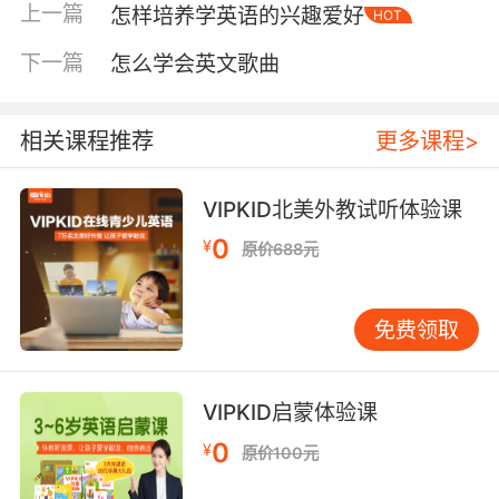
上一篇
怎样培养学英语的兴趣爱好
HOT
合需要针对性辅导、性格内向或学习进度特殊的
孩子。价格通常较高，对老师教学能力要求也
下一篇
怎么学会英文歌曲
高。 小班课通常是一对二到一对四，有同伴互
动，能培养社交和协作意识。适合性格外向、喜
欢和同龄人一起学习的孩子。但老师需兼顾多
相关课程推荐
更多课程>
人，对每个孩子的个体关注度会相应降低。 AI互
动课通过动画、游戏等形式让孩子自主学习。价
VIPKID北美外教试听体验课
格相对亲民，时间灵活，适合低龄启蒙或作为课
0
¥
原价688元
外补充。但缺乏真人互动的情感连接和即时反
馈，对需要系统纠正发音、培养对话能力的孩子
来说，效果可能有限。 此外，还有录播课加辅导
免费领取
老师的形式，孩子先看预录的视频，再由辅导老
师答疑。成本较低，但实时互动性最弱，更适合
有较强自主学习能力或年龄稍大的孩子。 第三
VIPKID启蒙体验课
步：聚焦三个核心考察要素 确定大致课程类型
0
¥
原价100元
后，就需要深入考察课程的具体品质。建议重点
关注以下三方面： 师资是课程的灵魂。外教是否