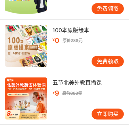
就和孩子一起寻找家里以m开头的事物：milk、
免费领取
mom、moon。将这些词写在卡片上玩“找朋友”
游戏。第二天学了a的发音/æ/，便可尝试将m与
a组合，拼读am、map等简单词汇。 每次学习控
100本原版绘本
制在5-10分钟，保持孩子的兴奋度。当孩子发现
0
¥
原价288元
自己能“读”出一个词时，那种成就感将成为持续
探索的动力。 需注意，自然拼读并非万能。英语
中存在许多不完全符合规则的词汇，孩子读错很
免费领取
正常。相比立即纠正，不如将词汇放回具体语
境，通过反复听读来掌握。例如“the”这个词不符
合一般规则，但在绘本中高频出现，孩子见得多
五节北美外教直播课
了，自然就能记住。 阅读：从“听读”到“共读”再
9
¥
原价888元
到“自读” 阅读是连接听力与拼读的桥梁。对于6岁
孩子，阅读材料的选择至关重要——太简单易觉
无聊，太难则会挫伤信心。 建议从“可理解性输
立即购买
入”起步。选择画面丰富、文字简单的分级读物。
起初，由家长读给孩子听，同时手指对应图画。