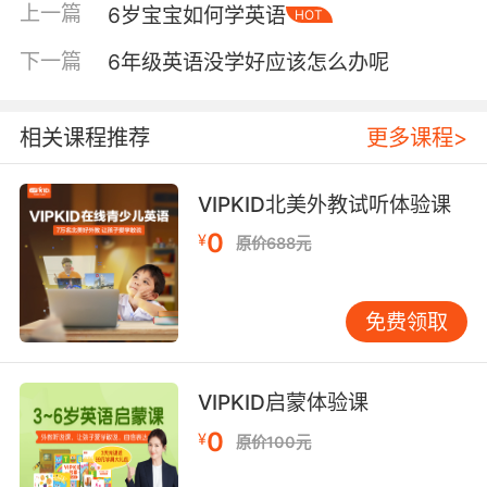
上一篇
6岁宝宝如何学英语
HOT
日常场景就是绝佳机会。零食时间，可以拿出苹
果和香蕉，用英语问：“Appleorbanana?”孩子可
下一篇
6年级英语没学好应该怎么办呢
能只回答“apple”。此时，你递上苹果并说：
“Here’syourapple.”孩子会发现，说出这个词就能
得到想要的东西，这种“成功体验”比任何鼓励都
相关课程推荐
更多课程>
有效。 收拾玩具时也可以融入：
“Let’stidyup.Putthecarsinthebox.”孩子完成
VIPKID北美外教试听体验课
后，及时肯定。将语言与具体行动绑定，孩子更
0
¥
原价688元
容易理解词义，也更愿意尝试。 若孩子仍显抗
拒，可以尝试“角色扮演”。读绘本时，你读旁
白，让孩子扮演某个角色说台词；或用玩偶对
免费领取
话，让孩子替小熊说“I’mhungry.”许多孩子更乐于
“替别人说话”，压力小了，开口也更自然。 自然
拼读：小步快走，重在运用 6岁是接触自然拼读
VIPKID启蒙体验课
的合适年龄，但切忌将其变为枯燥的规则背诵。
0
¥
原价100元
孩子的大脑需要具体、形象的连接。 建议“学一
个，用一个”。例如今天学了字母m的发音/m/，