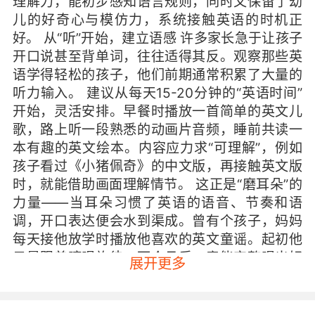
理解力，能初步感知语言规则，同时又保留了幼
儿的好奇心与模仿力，系统接触英语的时机正
好。 从“听”开始，建立语感 许多家长急于让孩子
开口说甚至背单词，往往适得其反。观察那些英
语学得轻松的孩子，他们前期通常积累了大量的
听力输入。 建议从每天15-20分钟的“英语时间”
开始，灵活安排。早餐时播放一首简单的英文儿
歌，路上听一段熟悉的动画片音频，睡前共读一
本有趣的英文绘本。内容应力求“可理解”，例如
孩子看过《小猪佩奇》的中文版，再接触英文版
时，就能借助画面理解情节。 这正是“磨耳朵”的
力量——当耳朵习惯了英语的语音、节奏和语
调，开口表达便会水到渠成。曾有个孩子，妈妈
每天接他放学时播放他喜欢的英文童谣。起初他
只是跟着哼唱旋律，两个月后，竟能完整唱出好
展开更多
几首，发音相当标准。 让“说”变得有趣且实用 孩
子不愿开口，常因他们将“说英语”视为任务。不
妨转换思路：让英语成为完成某件事的“帮手”。