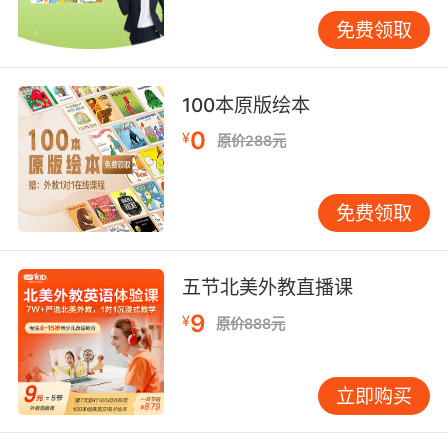
话，就需要在动词后面加上s或者es。比如“Do
the boys run faster than the girls（男孩比女孩
免费领取
跑得快？）”，再比如“We have an English
lesson every day（我们每天都要上英语课）”。
100本原版绘本
而在疑问句中借助于do、does的话，其否定句是
需要借助于don’t和doesn’t，这个时候后面动词
0
¥
原价288元
一定要还原。
免费领取
小学一年级辅导英语知识点之一般过去时，一般
过去时表示的是发生在过去的一种时态，经常与
五节北美外教直播课
just now（刚刚）、a moment ago（刚才）、
9
¥
ago（之前）、yesterday（昨天）、last
原价888元
week/month/year（上星期/月/去年）、this
morning（今天早上）等词连用，它的结构是主
立即购买
语+be动词的过去式（was/were）或主语+动词
的过去式。比如“Where were you last