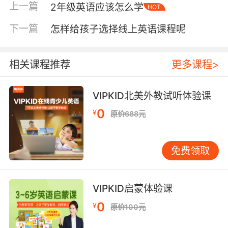
上一篇
2年级英语应该怎么学
HOT
餐时，指着牛奶说“milk”，指着面包说“bread”；
洗澡时，用简单的英语指令：“Washyourhands”
下一篇
怎样给孩子选择线上英语课程呢
（洗手）、“Dryyourface”（擦脸）。这些日常场
景中的英语输入，比刻意安排的课程更自然、更
有效。 有位家长分享了一个有趣的做法：他们在
相关课程推荐
更多课程>
家里设置了一个“英语角”，放上孩子喜欢的英文
绘本、英语儿歌CD，还有各种英语卡片游戏。孩
VIPKID北美外教试听体验课
子每天都会主动去那个角落待一会儿，有时是翻
0
¥
原价688元
翻绘本，有时是跟着音乐哼唱。这个小小的空
间，成了孩子探索英语的“秘密基地”。 让兴趣成
为最好的老师 每个孩子都有自己的兴趣点，聪明
免费领取
的家长懂得把英语和这些兴趣结合起来。 我认识
一个特别喜欢恐龙的小男孩，他的妈妈就收集了
很多关于恐龙的英文资料——恐龙绘本、恐龙纪
VIPKID启蒙体验课
录片、甚至恐龙主题的英语游戏。孩子为了看懂
0
¥
原价100元
这些内容，主动学习相关单词，现在他已经能用
英语说出十几种恐龙的名字和特征。 另一个女孩