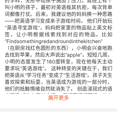
的学科，无形中给孩子施加了压力。我班上有个
叫小明的孩子，最初对英语极其抗拒，每次背单
词都像打仗。后来，我建议他的妈妈换一种思路
——把英语学习变成亲子游戏时间。 他们开始玩
“英语寻宝游戏”，妈妈把家里的物品贴上英文标
签，让小明根据线索找到对应的物品。比如
“Findsomethingredandroundinthekitchen”
（在厨房找红色圆形的东西），小明会兴奋地跑
去找到苹果，然后大声说出“apple”。短短几周，
小明的态度发生了180度转变，现在他每天主动
要求玩“英语游戏”。 这种转变的关键在于，我们
把英语从“学习任务”变成了“生活游戏”。孩子天生
喜欢探索和玩耍，当英语成为游戏的一部分时，
他们的抵触情绪自然就消失了。 创造浸润式的语
言环境 或许有家长会问：“我们英语都不好，怎么
展开更多
给孩子创造环境？”其实，语言环境不一定要完
美，关键在于“浸润”和“关联”。 我常常建议家长
从每天固定的5-10分钟“英语时间”开始。比如早