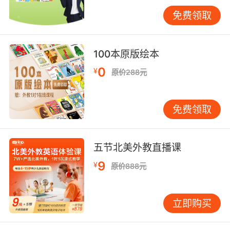
喜欢公主故事，她的爸爸就找来简单的英文版童
免费领取
话，每晚用英语给她讲一小段。虽然爸爸的发音
并不标准，但那份亲子共读的温暖，让孩子对英
语故事产生了浓厚的兴趣。 找到孩子的兴趣点，
100本原版绘本
然后让英语成为探索这个兴趣的工具——这是培
0
¥
原价288元
养英语爱好的捷径。无论是运动、音乐、绘画还
是科学，英语都能为孩子打开更广阔的视野。 用
成就感浇灌兴趣的种子 孩子需要看到自己的进
免费领取
步，需要感受到“我能行”的成就感。这种成就
感，是维持学习兴趣最持久的动力。 我建议家长
为孩子建立“英语成长档案”——可以是一个简单
五节北美外教直播课
的笔记本，记录孩子每天学会的新单词、能说的
9
¥
原价888元
新句子；也可以是一个音频文件夹，保存孩子朗
读英语的录音。每隔一段时间，和孩子一起回顾
这些记录，他们会惊讶地发现：“原来我已经学了
立即购买
这么多！” 有位妈妈做得特别好，她每个月末都会
举行“家庭英语展示会”，让孩子用英语介绍这个