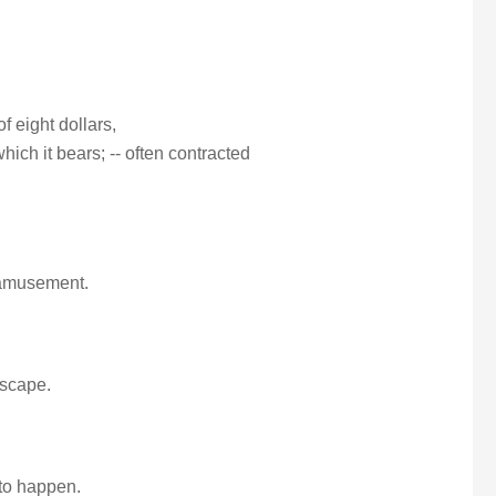
f eight dollars,
ich it bears; -- often contracted
 amusement.
escape.
 to happen.