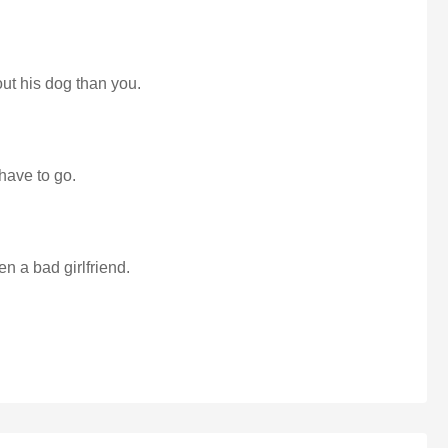
ut his dog than you.
 have to go.
en a bad girlfriend.