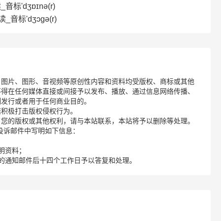
音标'dʒɒɪnə(r)
_音标'dʒɔɡә(r)
、图片、图形、音视频等原创性内容和资料均受版权、商标或其他
不得在任何媒体直接或间接予以发布、播放、通过信息网络传播、
制发行或者用于任何商业目的。
诺积极打击版权侵权行为。
了您的版权或其他权利，请与本站联系，本站将予以删除等处理。
请您在投诉邮件中写明如下信息：
明资料；
的通知邮件后十四个工作日予以答复和处理。