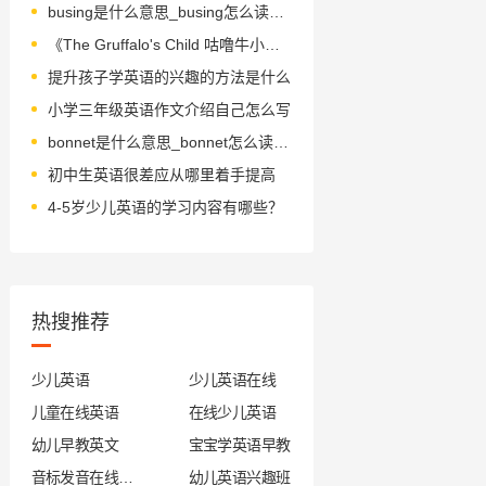
busing是什么意思_busing怎么读_音标ˈbʌsɪŋ
《The Gruffalo's Child 咕噜牛小妞妞》绘本简介
提升孩子学英语的兴趣的方法是什么
小学三年级英语作文介绍自己怎么写
bonnet是什么意思_bonnet怎么读_音标'bɒnɪt
初中生英语很差应从哪里着手提高
4-5岁少儿英语的学习内容有哪些？
热搜推荐
少儿英语
少儿英语在线
儿童在线英语
在线少儿英语
幼儿早教英文
宝宝学英语早教
音标发音在线试听
幼儿英语兴趣班