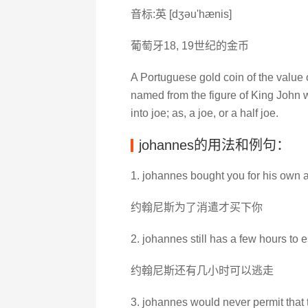
音标:英 [dʒәu'hænis]
葡萄牙18, 19世纪的金币
A Portuguese gold coin of the value o
named from the figure of King John wh
into joe; as, a joe, or a half joe.
johannes的用法和例句：
1. johannes bought you for his own
约翰尼斯为了消遣才买下你
2. johannes still has a few hours to 
约翰尼斯还有几小时可以逃走
3. johannes would never permit that