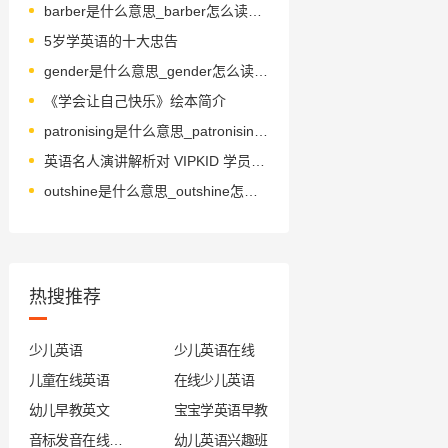
barber是什么意思_barber怎么读_音标'bɑ-bə(r)
5岁学英语的十大忠告
gender是什么意思_gender怎么读_音标'dʒendə(r)
《学会让自己快乐》绘本简介
patronising是什么意思_patronising怎么读_音标'peɪtrənaɪz
英语名人演讲解析对 VIPKID 学员有何价值？
outshine是什么意思_outshine怎么读_音标ˌaʊt'ʃaɪn
热搜推荐
少儿英语
少儿英语在线
儿童在线英语
在线少儿英语
幼儿早教英文
宝宝学英语早教
音标发音在线试听
幼儿英语兴趣班