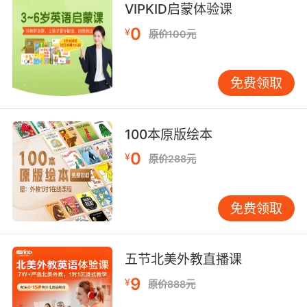
VIPKID启蒙体验课
0
¥
原价100元
免费领取
100本原版绘本
0
¥
原价288元
免费领取
五节北美外教直播课
9
¥
原价888元