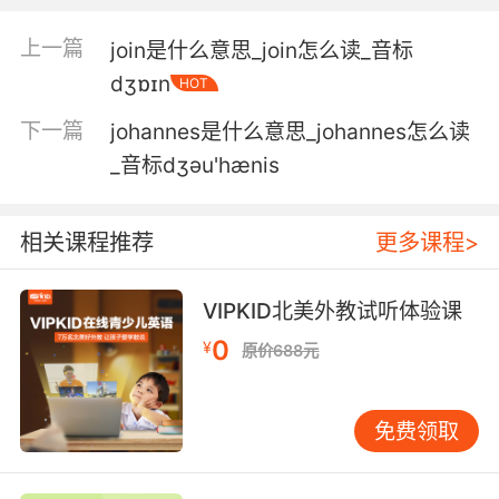
我从来不加入别人小团体 所以抱团这种事不适合
我
上一篇
join是什么意思_join怎么读_音标
dʒɒɪn
HOT
下一篇
johannes是什么意思_johannes怎么读
_音标dʒәu'hænis
相关课程推荐
更多课程>
VIPKID北美外教试听体验课
0
¥
原价688元
免费领取