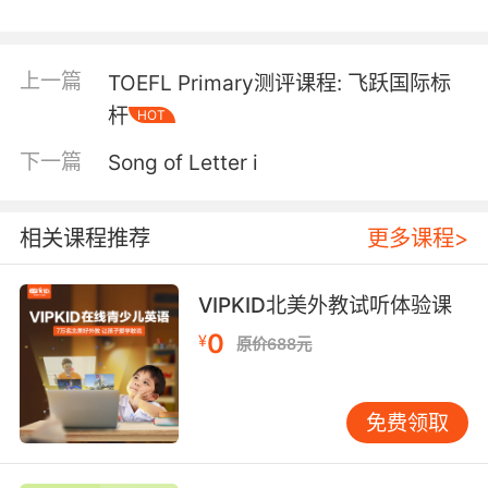
感恩节就要到了，你有没有想要感谢的人？
上一篇
TOEFL Primary测评课程: 飞跃国际标
杆
HOT
下一篇
Song of Letter i
感恩，就是懂得回馈，总能记得生活里的小确幸。有感恩
之心的人，会相信生活注定是温暖的、美好的。
相关课程推荐
更多课程>
VIPKID北美外教试听体验课
我们并不想让宝贝泛泛地感谢过多的
0
但在今天，
¥
原价688元
人，除了
他们
亲爱的爸爸、妈妈和
！
免费领取