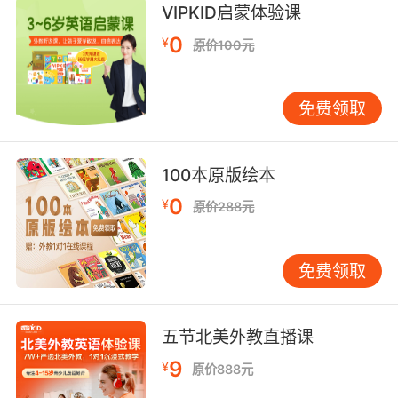
。
分享两段老掉牙，却看一次哭一次的视频给大家
如果你
VIPKID启蒙体验课
已为人父母，请与宝宝共同分享——
0
¥
原价100元
免费领取
100本原版绘本
0
¥
原价288元
免费领取
五节北美外教直播课
9
¥
原价888元