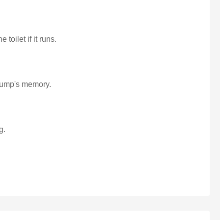
 toilet if it runs.
 chump's memory.
g.