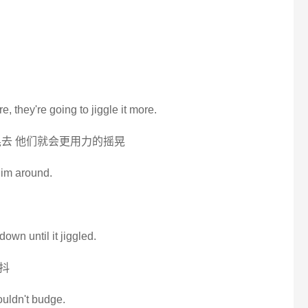
re, they're going to jiggle it more.
去 他们就会更用力的摇晃
him around.
own until it jiggled.
抖
wouldn't budge.