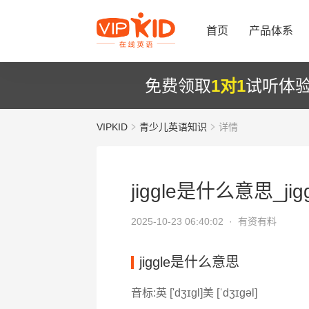
首页
产品体系
免费领取
1对1
试听体
VIPKID
青少儿英语知识
详情
jiggle是什么意思_jig
2025-10-23 06:40:02 ·
有资有料
jiggle是什么意思
音标:英 ['dʒɪɡl]美 [ˈdʒɪɡəl]