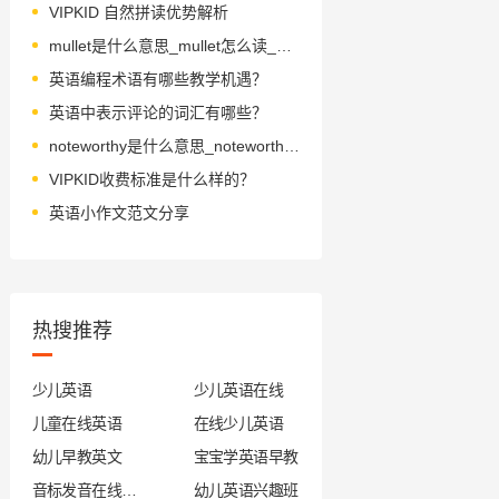
VIPKID 自然拼读优势解析
mullet是什么意思_mullet怎么读_音标'mʌlit
英语编程术语有哪些教学机遇？
英语中表示评论的词汇有哪些？
noteworthy是什么意思_noteworthy怎么读_音标ˈnəʊtˌwɜ-ði-
VIPKID收费标准是什么样的？
英语小作文范文分享
热搜推荐
少儿英语
少儿英语在线
儿童在线英语
在线少儿英语
幼儿早教英文
宝宝学英语早教
音标发音在线试听
幼儿英语兴趣班