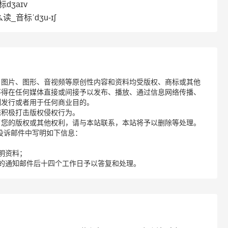
dʒaɪv
读_音标ˈdʒu-ɪʃ
、图片、图形、音视频等原创性内容和资料均受版权、商标或其他
不得在任何媒体直接或间接予以发布、播放、通过信息网络传播、
制发行或者用于任何商业目的。
诺积极打击版权侵权行为。
了您的版权或其他权利，请与本站联系，本站将予以删除等处理。
请您在投诉邮件中写明如下信息：
明资料；
的通知邮件后十四个工作日予以答复和处理。