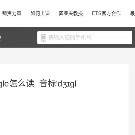
师资力量
如何上课
龚亚夫教授
ETS官方合作
最
验
gle怎么读_音标'dʒɪɡl