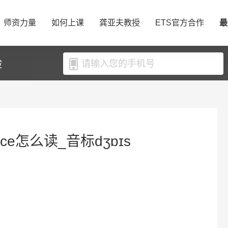
师资力量
如何上课
龚亚夫教授
ETS官方合作
最
验
yce怎么读_音标dʒɒɪs