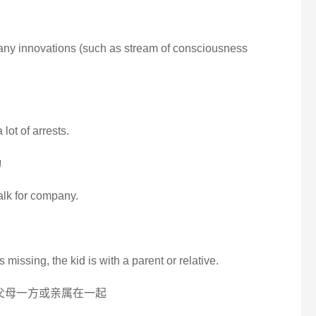
s many innovations (such as stream of consciousness
lot of arrests.
动
talk for company.
 missing, the kid is with a parent or relative.
是跟父母一方或亲属在一起