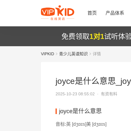
首页
产品体系
免费领取
1对1
试听体
VIPKID
青少儿英语知识
详情
joyce是什么意思_jo
2025-10-23 08:55:02 ·
有资有料
joyce是什么意思
音标:英 [dʒɒɪs]美 [dʒɒɪs]