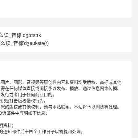
怎么读_音标ˈdʒɒɪstɪk
么读_音标'dʒəʊkstə(r)
、图片、图形、音视频等原创性内容和资料均受版权、商标或其他
不得在任何媒体直接或间接予以发布、播放、通过信息网络传播、
制发行或者用于任何商业目的。
诺积极打击版权侵权行为。
了您的版权或其他权利，请与本站联系，本站将予以删除等处理。
请您在投诉邮件中写明如下信息：
明资料；
的通知邮件后十四个工作日予以答复和处理。