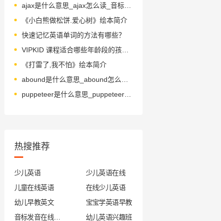
ajax是什么意思_ajax怎么读_音标ˈeɪˌdʒæks
《小白熊做松饼.爱心树》绘本简介
快速记忆英语单词的方法有哪些？
VIPKID 课程适合哪些年龄段的孩子？
《打雷了,我不怕》绘本简介
abound是什么意思_abound怎么读_音标ə'baʊnd
puppeteer是什么意思_puppeteer怎么读_音标.pʌpi'tiә
热搜推荐
少儿英语
少儿英语在线
儿童在线英语
在线少儿英语
幼儿早教英文
宝宝学英语早教
音标发音在线试听
幼儿英语兴趣班