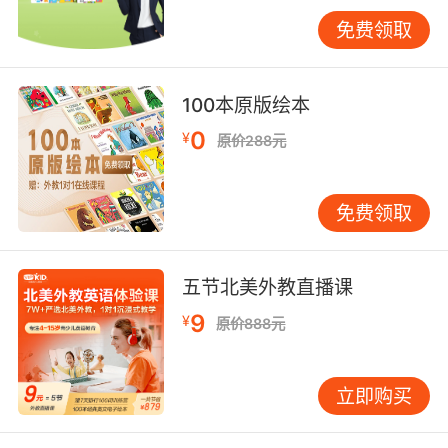
叶）替代"falling leaves"，瞬间激活语言生命
免费领取
力。
三、文化语境下的表达差异
100本原版绘本
英美文化对风天的认知存在微妙分野。英国诗人
雪莱笔下"Wild West Wind"（狂野西风）带着浪
0
¥
原价288元
漫主义色彩，而美国作家辛格在《暴风雨》中描
写"tornado's angry roar"（龙卷风的愤怒咆哮）
免费领取
则凸显实用主义特征。VIPKID跨文化研究小组发
现，英式表达更倾向用"bitterly cold wind"（刺
骨寒风）描述体感，美式英语则多用"balmy
五节北美外教直播课
breeze"（和煦微风）表现舒适感受。
9
¥
原价888元
方言差异造就独特表达。苏格兰海岸居民
说"snaws wirried"（夹雪的狂风），新英格兰渔
夫用"northeaster"（东北暴风雪）统称特定风向
立即购买
的恶劣天气。这些地域性词汇在VIPKID的文化主
题课程中，成为连接语言与人文的桥梁。学员通