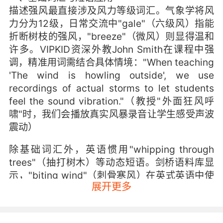
描述强风最直接涉及风力等级词汇。气象学将风
力分为12级，日常交流中"gale"（六级风）指能
折断树枝的强风，"breeze"（微风）则显得温和
许多。VIPKID资深外教John Smith在课程中强
调，精准用词需结合具体情境："When teaching
'The wind is howling outside', we use
recordings of actual storms to let students
feel the sound vibration."（教授"外面狂风呼
啸"时，我们会播放真实风暴录音让学生感受声波
震动）
除基础词汇外，英语惯用"whipping through
trees"（抽打树木）等动态短语。剑桥语料库显
示，"biting wind"（刺骨寒风）在英式英语中使
展开更多
用频率比"cold wind"高37%，这种细微差异恰是
语言学习的精髓。VIPKID教研团队开发
的"Weather Diary"项目，正是通过对比英美文学