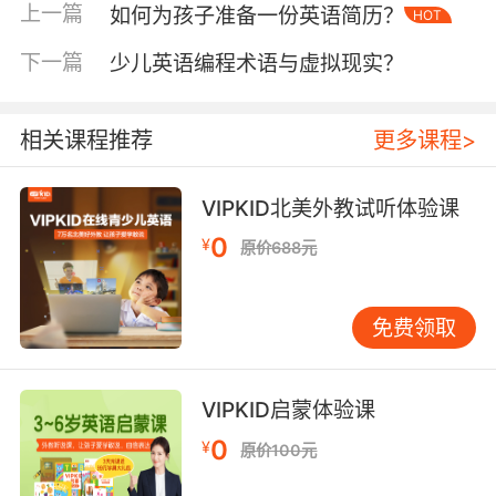
作品中的风天描写，帮助学员建立语境认知。
上一篇
如何为孩子准备一份英语简历？
HOT
二、修辞手法增强画面感
下一篇
少儿英语编程术语与虚拟现实？
莎士比亚在《李尔王》中写下"The winds
whistle loud"，用拟声词构建听觉画面。现代英
相关课程推荐
更多课程>
语延续这种传统，"The gale screamed through
the valley"（狂风在山谷尖叫）比单纯说"strong
wind"更具感染力。语言学家George Lakoff的研
VIPKID北美外教试听体验课
究表明，英语使用者描述强风时，68%会采用拟
0
¥
原价688元
人化表达，这反映了人类将自然现象人格化的认
知本能。
免费领取
隐喻手法同样精彩。梅尔维尔在《白鲸》中把飓
风比作"God's own bellows"（上帝的风箱），
VIPKID经典教材《American Mosaic》则收录
VIPKID启蒙体验课
了"wind like an invisible giant"（无形巨人般的
0
¥
原价100元
风）这样的现代比喻。教师可引导学生观察风中
物体的动态，用"dancing leaves"（舞动的落