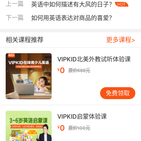
配合VR场景中的渐进式任务系统。例如初级阶段
上一篇
英语中如何描述有大风的日子？
HOT
通过"forward(10)"指令控制虚拟角色移动，对应
下一篇
如何用英语表达对商品的喜爱？
学习方位介词；进阶课程则引入"if-else"条件语
句构建故事分支，同步训练复杂句式结构。
相关课程推荐
更多课程>
技术应用困境：虚实衔接之惑
尽管虚拟现实为英语编程教育打开新维度，但技
术落地仍面临现实挑战。斯坦福大学人机交互实
VIPKID北美外教试听体验课
验室2023年研究表明，过度依赖沉浸式设备可能
0
¥
原价688元
导致儿童空间定向能力下降18%。VIPKID技术团
队通过眼动追踪发现，7-9岁学习者在复杂3D编
程界面的平均注视点较2D界面增加2.3倍，容易
免费领取
造成认知过载。为此研发的"焦点自适应"系统能
动态简化界面元素，当检测到学生视线停留超过
阈值时，自动将代码块转换为图形化积木。
VIPKID启蒙体验课
0
¥
原价100元
硬件适配性亦是重要瓶颈。某教育机构调研显
示，43%的家庭VR设备无法流畅运行高精度编程