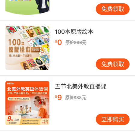
教学软件。VIPKID采用云端渲染技术，将计算负
免费领取
载转移至服务器，使Pico Neo3等主流设备帧率
稳定在90fps以上，同时开发轻量化客户端，确
保不同配置设备均能获得基础教学功能。这种弹
100本原版绘本
性架构使课程覆盖率提升至92%，城乡数字鸿沟
0
¥
原价288元
缩小显著。
教学效能突破：认知科学的实践验证
免费领取
认知神经科学为虚实融合教学提供理论支撑。剑
桥大学脑科学中心实验证实，多感官刺激可使语
言记忆编码效率提升57%。VIPKID设计的"代码剧
五节北美外教直播课
场"模块正是基于此原理，当学生用英语编
写"fly(bird.flap())"指令时，虚拟鸟不仅执行飞行
9
¥
原价888元
动作，还会触发羽毛纹理触觉反馈和鸟鸣声效。
这种多通道刺激使学生对"function"概念的理解
立即购买
准确率从68%提升至93%，且知识迁移能力增强
明显。