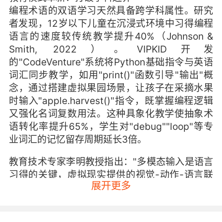
编程术语的双语学习天然具备跨学科属性。研究
者发现，12岁以下儿童在沉浸式环境中习得编程
语言的速度较传统教学提升40%（Johnson &
Smith, 2022）。VIPKID开发
的"CodeVenture"系统将Python基础指令与英语
词汇同步教学，如用"print()"函数引导"输出"概
念，通过搭建虚拟果园场景，让孩子在采摘水果
时输入"apple.harvest()"指令，既掌握编程逻辑
又强化名词复数用法。这种具象化教学使抽象术
语转化率提升65%，学生对"debug""loop"等专
业词汇的记忆留存周期延长3倍。
教育技术专家李明教授指出："多模态输入是语言
习得的关键，虚拟现实提供的视觉-动作-语言联
展开更多
动机制，完美契合儿童认知发展规律。"VIPKID课
程设计团队为此建立术语难度分级模型，将300
余个编程关键词按CEFR标准划分至A1-B1等级，