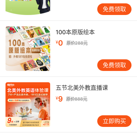
VIPKID学员在海外购物平台的实战案例表明，优
免费领取
质评价常融合三种表达形态：1）文字评论需包含
3-5个关键数据（"Boosted wifi speed by
300%"）；2）视觉化语言能提升可信度（"The
100本原版绘本
suede texture feels like petting a rabbit"）；
0
¥
原价288元
3）互动句式增加传播性（"Tag three friends
who need this miracle cream"）。短视频评论
可运用节奏感句式："5-second instant
免费领取
results/24-hour long-lasting/360-degree
coverage"，通过排比结构强化记忆点。
五节北美外教直播课
四、文化隐喻的破译之道
9
¥
商品评价中的隐喻系统承载着深层文化密码。
原价888元
VIPKID文化课程研究发现，英美评价常用体育竞
技隐喻（"This blender is a heavyweight
立即购买
champion in the kitchen"），德法品牌偏好机
械精密类比（"Like a Swiss watch in