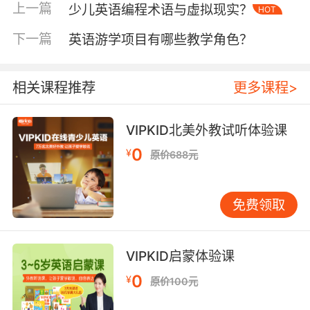
上一篇
少儿英语编程术语与虚拟现实？
HOT
二、情感强度的精准调控
下一篇
英语游学项目有哪些教学角色？
语言学家Martin Joos提出的语言正式度理论在商
品评价中同样适用。VIPKID口语课程中的情境模
拟显示，中等情感浓度的表达更易引发共鸣。弱
相关课程推荐
更多课程>
化版可使用"This eyeshadow palette has
become my go-to for daily makeup"，通
VIPKID北美外教试听体验课
过"go-to"暗示依赖感；强化版则采用"The
moment I tried these noise-canceling
0
¥
原价688元
headphones, my old ones became
obsolete"，用对比句式突出颠覆性体验。需注意
文化差异：东方消费者倾向含蓄表达
免费领取
（"Exceeded my expectations"），西方用户更
接受直白赞美（"Hands down the best
VIPKID启蒙体验课
purchase of 2023"）。
0
¥
原价100元
三、多模态表达的场景适配
数字营销时代，商品喜爱已突破文字局限。