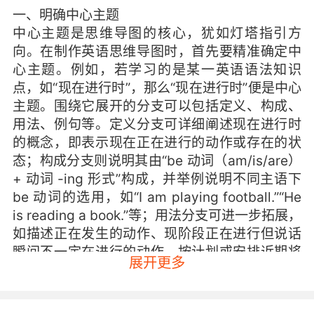
一、明确中心主题
中心主题是思维导图的核心，犹如灯塔指引方
向。在制作英语思维导图时，首先要精准确定中
心主题。例如，若学习的是某一英语语法知识
点，如“现在进行时”，那么“现在进行时”便是中心
主题。围绕它展开的分支可以包括定义、构成、
用法、例句等。定义分支可详细阐述现在进行时
的概念，即表示现在正在进行的动作或存在的状
态；构成分支则说明其由“be 动词（am/is/are）
+ 动词 -ing 形式”构成，并举例说明不同主语下
be 动词的选用，如“I am playing football.”“He
is reading a book.”等；用法分支可进一步拓展，
如描述正在发生的动作、现阶段正在进行但说话
瞬间不一定在进行的动作、按计划或安排近期将
展开更多
要发生的动作等，每个用法都可配上典型例句加
深理解。通过这样以中心主题为核心，有条理地
展开分支，能让英语知识体系清晰呈现，避免混