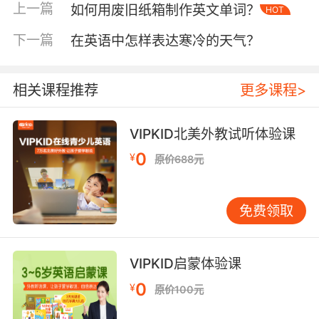
上一篇
如何用废旧纸箱制作英文单词？
乱与遗漏。
HOT
下一篇
在英语中怎样表达寒冷的天气？
二、合理分支设计
分支设计合理与否直接关系到思维导图的有效
性。一方面，分支应具有逻辑性。仍以“现在进行
相关课程推荐
更多课程>
时”为例，在“用法”分支下，可按照动作发生的频
率、意图等因素进一步细分。比如，将“描述正在
VIPKID北美外教试听体验课
发生的动作”作为一个子分支，列举如“The
children are playing in the park.”（孩子们正在
0
¥
原价688元
公园里玩耍）这类句子；“现阶段正在进行但说话
瞬间不一定在进行的动作”作为另一个子分支，像
“These days, he is preparing for his final
免费领取
exam.”（这些天他正在为期末考试做准备，说话
时可能并未在做题）等例句。另一方面，分支要
VIPKID启蒙体验课
简洁明了。每个分支上的文字应简洁概括要点，
避免冗长复杂的句子。例如在“动词 -ing 形式变
0
¥
原价100元
化规则”分支下，可直接写“一般 +ing”“去 e +ing”