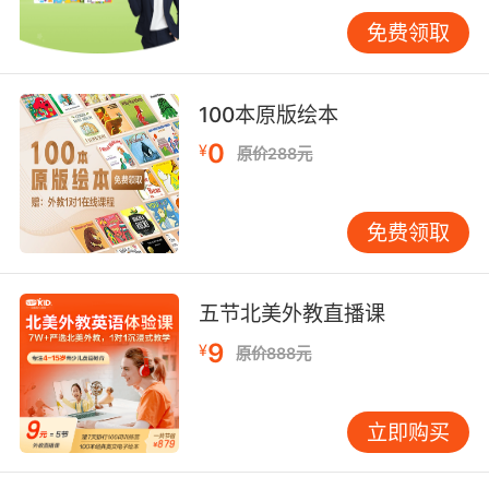
“双写末尾字母 +ing”等，然后在每个小点后列举
相应例子，如“play→playing”“write→writing”
免费领取
“run→running”等，让学习者一目了然。
三、有效使用关键词
100本原版绘本
关键词是思维导图的骨架，能够快速传达核心信
0
¥
原价288元
息。在英语思维导图中，选取精准且具有代表性
的关键词至关重要。比如在学习英语单词
“elephant”时，除了画出大象的图片，还可在分
免费领取
支上标注“big（大的）”“long nose（长鼻子）”
“four legs（四条腿）”“gray（灰色）”等关键词
来描述其特征。对于英语短语和句子的学习，同
五节北美外教直播课
样如此。以“spend time doing something”这个
9
¥
原价888元
短语为例，中心主题确定后，分支可标注
“spend（花费）”“time（时间）”“doing（做某
事）”等关键词，再通过例句如“I spend two
立即购买
hours doing my homework every day.”（我每
天花两个小时做作业）来展示其用法。这样，学