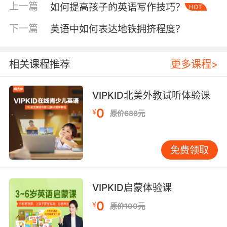
技术实现多维记忆。
上一篇
如何提高孩子的英语写作技巧？
HOT
二、角色互动与社交表达
下一篇
英语中如何表达地铁拥挤程度？
多人游戏中的对话系统催生情感化语言需求。
《Animal Crossing》里邻居会说出"fabulous
相关课程推荐
更多课程>
dress（裙子真好看）"，《EVE Online》联盟作
战时常用"cover your flank（掩护侧翼）"。牛津
大学社会语言学研究表明，游戏中赞美、鼓励类
VIPKID北美外教试听体验课
词汇使用频率是日常对话的3.7倍。VIPKID情景课
0
¥
原价688元
模拟游戏婚礼场景，刻意设计"Congratulations!
（恭喜）""Best man（伴郎）"等庆典用语。
免费领取
冲突处理场景考验高阶交际能力。当《Apex
Legends》队友犯错时，"It's okay, let's
regroup（没事，重组阵型）"比直接指责更利于
VIPKID启蒙体验课
团队协作。哈佛大学心理系追踪研究发现，常接
0
¥
原价100元
触建设性反馈词汇的玩家，谈判任务完成度提升
41%。VIPKID专利技术能智能识别游戏失误瞬