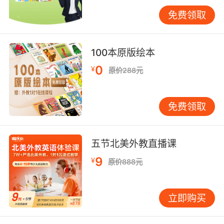
间，推送"mistake（失误）""tactical error（战
免费领取
术错误）"等精准表达。
三、任务目标与策略沟通
100本原版绘本
主线任务中的"quest（任务）""reward（奖
励）"构成目标导向词汇链。加州大学游戏化教学
0
¥
原价288元
实验证实，明确"defeat the boss（击败
BOSS）"等阶段性目标的学生，目标动词掌握准
免费领取
确率达93%。VIPKID《星际探索》课程设
置"acquire resources（获取资源）""upgrade
equipment（升级装备）"等闯关任务，将商业词
五节北美外教直播课
汇融入太空贸易环节。
9
¥
原价888元
团队协作时的策略讨论催生逻辑性语言。MOBA
游戏中的"focus fire（集火）""initiate
combat（开团）"要求快速理解战术指令。宾夕
立即购买
法尼亚大学认知科学研究显示，持续参与策略游
戏学习者的逻辑连接词使用正确率提升52%。