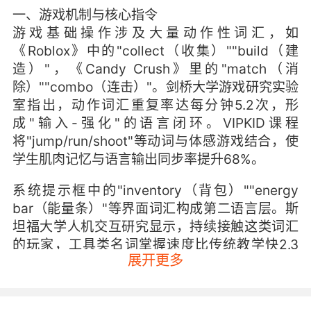
一、游戏机制与核心指令
游戏基础操作涉及大量动作性词汇，如
《Roblox》中的"collect（收集）""build（建
造）"，《Candy Crush》里的"match（消
除）""combo（连击）"。剑桥大学游戏研究实验
室指出，动作词汇重复率达每分钟5.2次，形
成"输入-强化"的语言闭环。VIPKID课程
将"jump/run/shoot"等动词与体感游戏结合，使
学生肌肉记忆与语言输出同步率提升68%。
系统提示框中的"inventory（背包）""energy
bar（能量条）"等界面词汇构成第二语言层。斯
坦福大学人机交互研究显示，持续接触这类词汇
的玩家，工具类名词掌握速度比传统教学快2.3
展开更多
倍。VIPKID开发的《虚拟博物馆》游戏中，文物
介绍强制呈现"artifact（文
物）""inscription（铭文）"等学术词汇，配合AR