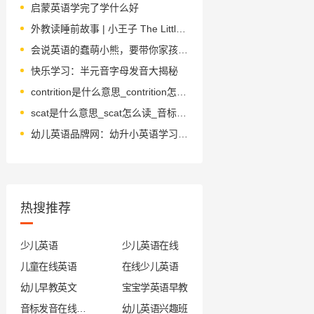
启蒙英语学完了学什么好
外教读睡前故事 | 小王子 The Little Prince 第20章
会说英语的蠢萌小熊，要带你家孩子去英国探险！敢吗？(文末多重大礼)
快乐学习：半元音字母发音大揭秘
contrition是什么意思_contrition怎么读_音标kən'trɪʃn
scat是什么意思_scat怎么读_音标skæt
幼儿英语品牌网：幼升小英语学习培训方法分享
热搜推荐
少儿英语
少儿英语在线
儿童在线英语
在线少儿英语
幼儿早教英文
宝宝学英语早教
音标发音在线试听
幼儿英语兴趣班