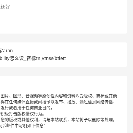
我还好
aɪən
bility怎么读_音标ɪnˌvɪnsə'bɪlətɪ
、图片、图形、音视频等原创性内容和资料均受版权、商标或其他
不得在任何媒体直接或间接予以发布、播放、通过信息网络传播、
制发行或者用于任何商业目的。
诺积极打击版权侵权行为。
了您的版权或其他权利，请与本站联系，本站将予以删除等处理。
请您在投诉邮件中写明如下信息：