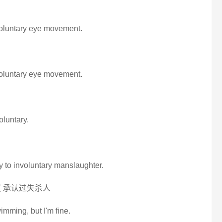
oluntary eye movement.
oluntary eye movement.
oluntary.
lty to involuntary manslaughter.
 承认过失杀人
wimming, but I'm fine.