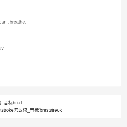
 can't breathe.
uv.
_音标bri-d
tstroke怎么读_音标'breststrəʊk