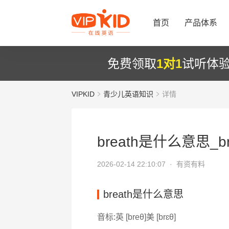
首页
产品体系
免费领取
1对1
试听体
VIPKID
青少儿英语知识
详情
breath是什么意思_b
2026-02-14 22:10:07 ·
有资有料
breath是什么意思
音标:英 [breθ]美 [brɛθ]