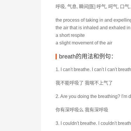
呼吸, 气息, 瞬间[医] 呼气, 呵气, 口气
the process of taking in and expellin
the air that is inhaled and exhaled in
a short respite
a slight movement of the air
breath的用法和例句：
1. I can't breathe. I can't I can't breat
我不能呼吸了 我喘不上气了
2. Are you doing the breathing? I'm d
你有深呼吸么 我有深呼吸
3. I couldn't breathe. I couldn't breath