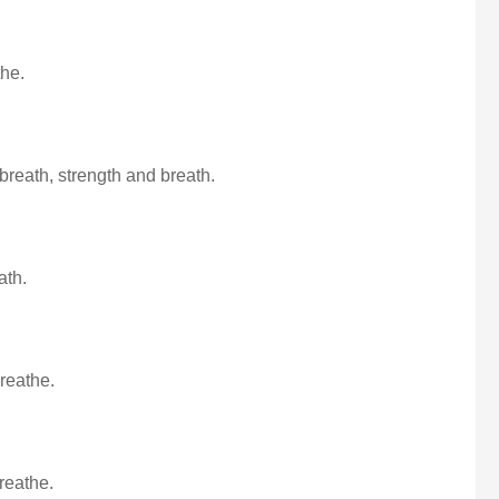
the.
breath, strength and breath.
ath.
reathe.
breathe.