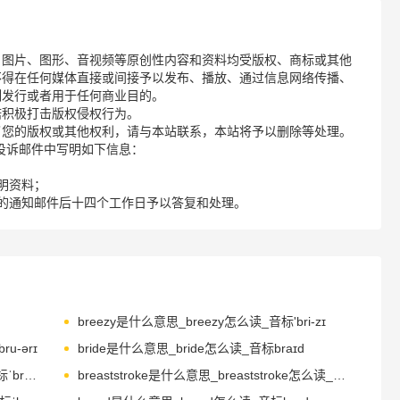
、图片、图形、音视频等原创性内容和资料均受版权、商标或其他
不得在任何媒体直接或间接予以发布、播放、通过信息网络传播、
制发行或者用于任何商业目的。
诺积极打击版权侵权行为。
了您的版权或其他权利，请与本站联系，本站将予以删除等处理。
请您在投诉邮件中写明如下信息：
明资料；
的通知邮件后十四个工作日予以答复和处理。
breezy是什么意思_breezy怎么读_音标'bri-zɪ
u-ərɪ
bride是什么意思_bride怎么读_音标braɪd
briefcase是什么意思_briefcase怎么读_音标ˈbri-fkeɪs
breaststroke是什么意思_breaststroke怎么读_音标'breststrəʊk