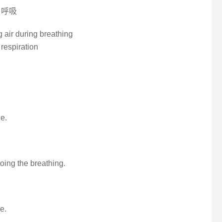
, 呼吸
g air during breathing
 respiration
he.
oing the breathing.
e.