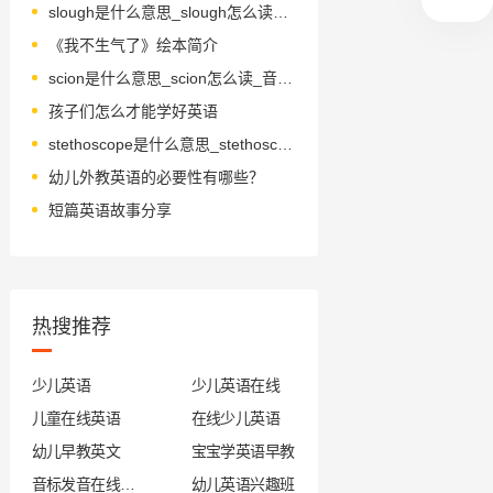
slough是什么意思_slough怎么读_音标slaʊ
《我不生气了》绘本简介
scion是什么意思_scion怎么读_音标ˈsaɪən
孩子们怎么才能学好英语
stethoscope是什么意思_stethoscope怎么读_音标ˈsteθəskəʊp
幼儿外教英语的必要性有哪些？
短篇英语故事分享
热搜推荐
少儿英语
少儿英语在线
儿童在线英语
在线少儿英语
幼儿早教英文
宝宝学英语早教
音标发音在线试听
幼儿英语兴趣班