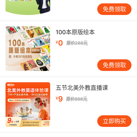
用英语与其他同学分享。
免费领取
三、跨文化理解与视野的拓展
通过与来自不同国家的外教交流，孩子对世界各
100本原版绘本
地的文化有了更深入的了解。在课堂上，外教会
分享自己所在国家的传统节日、风俗习惯、美食
0
¥
原价288元
等文化元素，孩子仿佛打开了一扇通往世界的大
门。比如，在圣诞节期间，外教介绍圣诞节的起
免费领取
源、习俗以及相关的传说，孩子不仅学会了
Christmas 相关的英语词汇，还感受到了西方文
化的独特魅力。
五节北美外教直播课
这种跨文化的学习体验，拓宽了孩子的视野，让
9
¥
原价888元
他们学会从不同的角度去看待问题，培养了他们
的国际意识和包容心。孩子在与外教的交流中，
了解到不同国家人们的生活方式和思维方式的差
立即购买
异，这有助于他们在未来的社会交往中，更好地
与不同文化背景的人相处，成为具有全球视野的