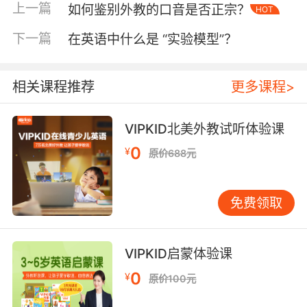
了一个新的水平。
上一篇
如何鉴别外教的口音是否正宗？
HOT
二、学习习惯与自主性的培养
下一篇
在英语中什么是 “实验模型”？
在 VIPKID 的学习过程中，孩子逐渐养成了良好
的学习习惯。每次上课前，孩子会主动准备好学
相关课程推荐
更多课程>
习用具，提前进入学习状态，期待与外教的互
动。课后，也会自觉完成外教布置的作业，如阅
读英文绘本、录制英语小视频等。这种自主学习
VIPKID北美外教试听体验课
的习惯，将对孩子今后的学习生涯产生深远的影
0
¥
原价688元
响。
同时，VIPKID 的课程设置注重培养孩子的自主
免费领取
性。孩子可以根据自己的兴趣选择喜欢的外教和
课程内容，这种自主选择的权利让孩子更加积极
主动地参与到学习中。例如，有的孩子对动物主
VIPKID启蒙体验课
题感兴趣，就会选择相关的课程，在学习关于动
0
¥
原价100元
物的英语单词和知识时，展现出极高的积极性和
主动性，自己查阅资料了解更多动物的习性，并