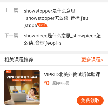
5. His fridge looks like it just stepped out of a
上一篇
showstopper是什么意思
showroom.
_showstopper怎么读_音标'ʃəʊ
他的冰箱简直像从展示厅里搬来的
ˌstɒpə
HOT
6. 两人开始打官司 and he just opened a
下一篇
showpiece是什么意思_showpiece怎
sexbot showroom downtown for himself it's
么读_音标ˈʃəʊpi-s
motive.
机器人制造商和前生意伙伴闹僵 并且刚刚在市中
相关课程推荐
更多课程>
心为自己 开了家 机器人展览厅 这就是动机
VIPKID北美外教试听体验课
7. Now, this case is far from showroom ready,
but it's a real start.
0
¥
原价688元
这案子离能上庭还远着呢 不过总算开始了
免费领取
8. Unfortunately, our gentlemen in the