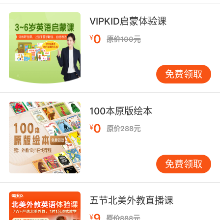
showroom aren't available for a shortterm
lease situation.
VIPKID启蒙体验课
0
很不幸 我们展示间里的男人 都不支持短期租约
¥
原价100元
9. Yeah, I wanted to get a few pieces to
upgrade the place, not turn it into a
免费领取
showroom.
我是想买几件来提升一下档次 又不是把这里变成
100本原版绘本
陈列室
0
¥
原价288元
10. Yeah, I made some upgrades, expanded
the showroom, put in track lighting.
免费领取
我做了些升级 扩大了展厅 装了轨道照明
五节北美外教直播课
9
¥
原价888元