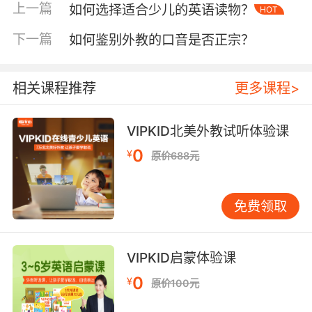
秒，系统会自动标记为改进项。
上一篇
如何选择适合少儿的英语读物？
HOT
二、技术工具辅助评估
下一篇
如何鉴别外教的口音是否正宗？
智能语音识别技术突破了传统评估的时空限制。
剑桥大学语言实验室2022年的研究显示，其研发
相关课程推荐
更多课程>
的SPHINX-4引擎对儿童发音的辨识准确率提升至
92.7%。VIPKID整合该技术的课堂实践中，学员
每完成一个对话单元，系统即生成包含12项指标
VIPKID北美外教试听体验课
的评估报告，其中元音饱满度、辅音清晰度等专
0
¥
原价688元
业维度均被量化呈现。
AI算法正在重构发音误差诊断模式。基于百万级
免费领取
母语者发音数据库，VIPKID的深度学习模型能定
位9类常见发音偏误。当系统检测到"thirty"被发
成"freezy"时，不仅标注/θ/音偏差，更会关联推
VIPKID启蒙体验课
荐包含"think""bath"的专项训练包。这种数据驱
0
¥
原价100元
动的评估方式，使发音矫正效率提升40%以上。