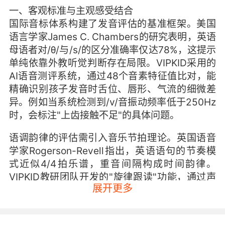
一、客观标准与主观感受结合
国际音标体系构建了发音评估的基准框架。美国
语言学家James C. Chambers的研究表明，英语
母语者对/θ/与/s/的区分准确率仅达78%，这提示
单纯依靠外教听觉判断存在局限。VIPKID采用的
AI语音测评系统，通过48个音素特征值比对，能
精确识别孩子发音时舌位、唇形、气流的细微差
异。例如当系统检测到/v/音振动频率低于250Hz
时，会标注"上齿接触不足"的具体问题。
语调韵律的评估需引入音乐节拍理论。英国语音
学家Rogerson-Revell指出，英语语句的节奏模
式近似4/4拍乐谱，重音间隔构成时间韵律。
VIPKID教研团队开发的"旋律跟读"功能，通过声
展开更多
波可视化将语句转化为彩色音轨，教师可直观发
现孩子是否准确把握连读、弱读等技巧。如"I'm
hungry"句中，若hungry的/?/音长度不足0.3