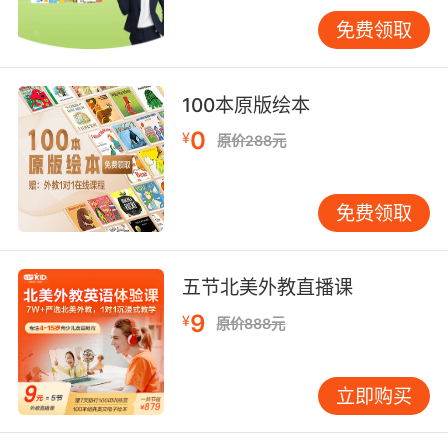
三、教学实践中的动态评估
免费领取
阶段性测评应遵循语言习得规律。根据Krashen
输入假说，VIPKID将发音能力分解为三个进阶维
度：基础音准度（L0-L2）、语境适配度（L3-
100本原版绘本
L5）、情感表现力（L6-L8）。每个等级设置12
个情景化测试场景，如L3级别要求能在购物场景
0
¥
原价288元
中准确运用升调表达疑问。
课堂互动创造实时评估契机。匈牙利心理学家
免费领取
Vygotsky的社会文化理论强调，语言能力在社交
互动中显现。VIPKID的1对1课堂特别设计"发音角
色扮演"环节，外教通过模仿动物叫声引导孩子操
五节北美外教直播课
练/?/音，在此过程中同步观察口腔开合度与声音
9
¥
原价888元
响度。数据显示，这种沉浸式评估可使发音记忆
留存率提高65%。
立即购买
四、家庭与课堂协同
家长参与构建立体评估网络。VIPKID家长端APP