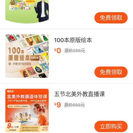
剑桥大学语言研究中心2022年报告显示，中国学
生在掌握“实验模型”方法论后，英语长难句解析
免费领取
准确率提升52%。VIPKID的课程案例表明，将科
学建模思维融入语言教学，不仅能提升学习效
率，更培养了学生用系统性视角解决问题的能力
100本原版绘本
——这正是未来社会需求的核心竞争力。
0
¥
原价288元
四、教学挑战与优化路径
实验模型的应用需平衡“简化”与“真实”。过度简化
免费领取
可能导致语境理解偏差，如仅用“What-Where”模
型讲解问句，会忽视情感色彩与文化差异。
VIPKID的解决方案是“分层建模”：基础层聚焦结
五节北美外教直播课
构（如There be句型模型），进阶层融入语境变
9
¥
原价888元
量（如餐厅点餐模拟），高阶层开放多维度创作
（如辩论赛建模）。
立即购买
教师的角色转型同样关键。传统“知识传授者”需