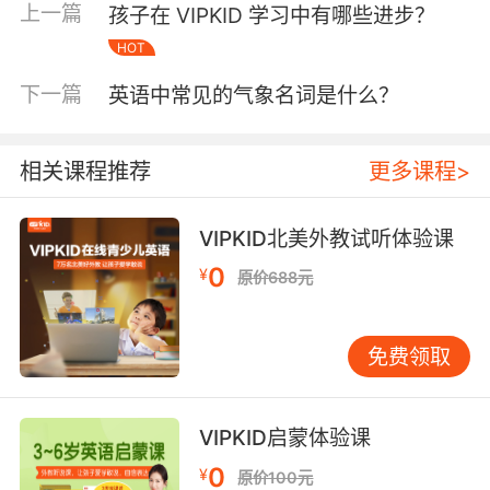
辑。
上一篇
孩子在 VIPKID 学习中有哪些进步？
教育学研究显示（John Hattie, 2020），基于模
HOT
型的教学可使抽象知识留存率提升37%。VIPKID
下一篇
英语中常见的气象名词是什么？
的实践印证了这一理论：其LMS系统内置“句型结
构模型库”，教师通过动态标注句子成分（主语/
谓语/宾语），引导学生像科学家记录数据般分析
相关课程推荐
更多课程>
语言规律。这种“科研式学习”显著降低了英语习
得的认知门槛。
VIPKID北美外教试听体验课
三、认知重构与跨学科价值
0
¥
原价688元
神经科学发现，人类大脑处理信息的模式与科学
建模高度相似。当学生用“实验模型”思维学习英
语时，会主动建立“假设-验证”循环：例如猜测单
免费领取
词在句中的功能（名词作定语？动词过去
式？），并通过阅读或提问验证猜想。这种思维
VIPKID启蒙体验课
迁移能力正是VIPKID倡导的“批判性语言素养”核
心。
0
¥
原价100元