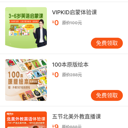
VIPKID启蒙体验课
0
¥
原价100元
免费领取
100本原版绘本
0
¥
原价288元
免费领取
五节北美外教直播课
9
¥
原价888元