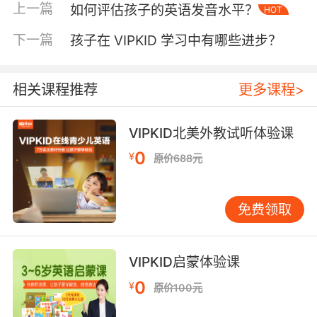
不自然，或者完全按照单词的孤立发音来读，那
上一篇
如何评估孩子的英语发音水平？
HOT
其口音的正宗性就有待商榷。
下一篇
孩子在 VIPKID 学习中有哪些进步？
二、考语言背景
外教的成长地域背景对口音有着至关重要的影
相关课程推荐
更多课程>
响。来自英国不同地区以及美国不同州的外教，
口音会存在细微差异。比如，英国伦敦地区的外
教可能会有典型的伦敦腔，而利物浦地区的外教
VIPKID北美外教试听体验课
口音则带有独特的韵律。同样，美国纽约、洛杉
0
¥
原价688元
矶等地的外教口音也各有特点。了解外教具体来
自哪个地区，有助于判断其口音是否符合该地区
的标准发音模式。
免费领取
此外，外教的语言学习经历和语言环境也很关
键。一位长期在英语国家生活，且周围都是以英
VIPKID启蒙体验课
语为母语的人群交流的外教，其口音通常会更加
0
¥
原价100元
纯正。相反，那些虽然来自英语国家，但长期在
非英语环境中生活或工作，或者有较多接触非英