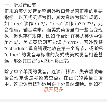
一、听发音细节
正规的英语发音是鉴别外教口音是否正宗的重要
指标。以英式英语为例，其发音较为标准规范，
如 “tree” 读作 /tri?/，“idea” 读作 /a??d??/，元
音饱满，辅音清晰。而美式英语虽有一些音变现
象，但也存在规律，比如 “herb” 在英式英语中读
/h??b/，美式英语则可能读 /???rb/。若外教将
“schedule” 重音错误地放在第一个音节，或者把
“either” 的发音与标准的英式或美式发音相差甚
远，那么其口音很可能不够正宗。
除了单个单词的发音，连读、弱读、失去爆破等
语音现象也是考察的重点。在正宗的英语口语
中，这些语音技巧运用得十分自然流畅。例如在
展开更多
“I can't afford it.” 这句话中，“can't” 会快速连读
成 /kɑ?nt/，“afford” 中的 “d” 可能会失去爆破，
读起来一气呵成。如果外教在这些方面表现得很