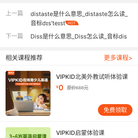
4. Actually, he shattered his distal radius
上一篇
distaste是什么意思_distaste怎么读_
bone.
音标dɪs'teɪst
HOT
事实是 他桡骨远端粉碎性骨折了
下一篇
Diss是什么意思_Diss怎么读_音标dis
5. Hah, there just distal to the aortic
bifurcation.
相关课程推荐
更多课程>
在这呢 在主动脉杈的末梢
VIPKID北美外教试听体验课
6. distal 1, ■ maintain course and speed.
0
¥
原价688元
远端1号 保持速度和航线
免费领取
7. Good distal pulses and sensation in the
arm.
VIPKID启蒙体验课
肢端还有脉搏 手臂有知觉