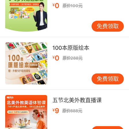
0
¥
原价100元
8. Release the distal statinsky and backfill
the graft.
免费领取
松开远端钳子 回填组织
9. Start at the distal ends of the tibias and
100本原版绘本
proceed upwards.
0
¥
原价288元
由胫骨的末梢开始往上推进
10. I need something to clamp the distal and
免费领取
the proximal to the tear.
我需要东西夹住伤口的远端和近端
五节北美外教直播课
9
¥
原价888元