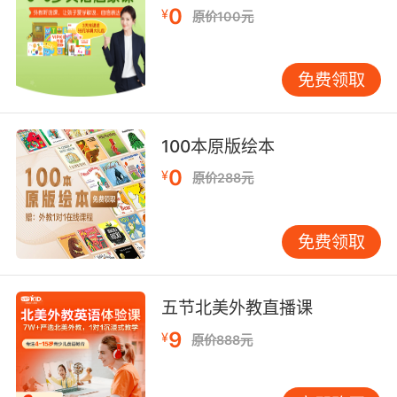
0
¥
西方语境中可能被误解为信心不足（Lee,
原价100元
2022）。VIPKID的情景模拟课程专门设计“文化
滤镜”训练：例如将“This is just a preliminary
免费领取
study”改为“Our pioneering research has
identified...”，在保持严谨的同时增强说服力。肢
体语言方面，加州大学演讲教练Patel（2023）
100本原版绘本
提出“三角站位法”——演讲者应交替注视会场左
0
¥
中右三个区域，配合每分钟120步的适度踱步，
原价288元
既能控制节奏，又能营造平等对话感。VIPKID通
过虚拟会议系统，实时反馈学者的眼神聚焦点与
免费领取
手势幅度，使其逐渐形成符合国际惯例的舞台表
现力。
五节北美外教直播课
技术准备升级：数字时代的呈现革命
Zoom时代的到来重新定义了学术报告的边界。牛
9
¥
原价888元
津大学线上会议研究报告显示，65%的听众会因
幻灯片字体小于24号放弃阅读内容（Clark,