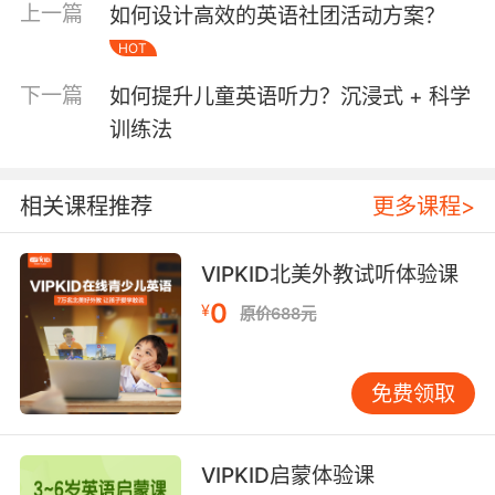
优秀的学术报告需实现“观点-证据-结论”的闭环演
上一篇
如何设计高效的英语社团活动方案？
绎。哈佛大学教授White（2019）提出的“金字塔
HOT
结构法”指出，报告应先抛出核心命题，再以数
下一篇
据、案例、文献三层支撑展开论证。VIPKID的导
如何提升儿童英语听力？沉浸式 + 科学
师团队借鉴此模型，指导学者将冗长的研究过程
训练法
提炼为“问题-方法-发现”三幕剧。例如在生物医药
领域，需用“Firstly, our data revealed...”而非“I
相关课程推荐
更多课程>
think...”开头，以客观化表述建立专业形象。同
时，过渡词的运用决定逻辑流畅度：斯坦福学术
写作指南建议，每段开头使用“Building on...”
VIPKID北美外教试听体验课
“Turning to...”等短语，既能承接上下文，又能预
0
¥
原价688元
示内容走向。VIPKID通过思维导图训练，帮助学
者将碎片化的研究节点转化为线性叙事链条。
免费领取
演讲技巧打磨：跨越文化的认知桥梁
学术报告的本质是观点传播，而跨文化差异常导
致信息折损。麻省理工学院的跨文化研究显示，
VIPKID启蒙体验课
亚洲学者普遍倾向于间接表达，这在强调效率的