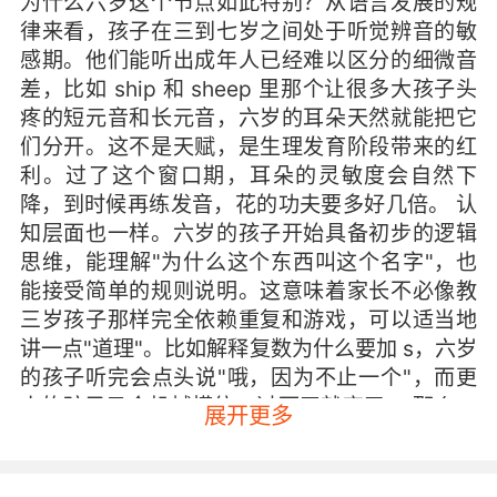
为什么六岁这个节点如此特别？从语言发展的规
律来看，孩子在三到七岁之间处于听觉辨音的敏
感期。他们能听出成年人已经难以区分的细微音
差，比如 ship 和 sheep 里那个让很多大孩子头
疼的短元音和长元音，六岁的耳朵天然就能把它
们分开。这不是天赋，是生理发育阶段带来的红
利。过了这个窗口期，耳朵的灵敏度会自然下
降，到时候再练发音，花的功夫要多好几倍。 认
知层面也一样。六岁的孩子开始具备初步的逻辑
思维，能理解"为什么这个东西叫这个名字"，也
能接受简单的规则说明。这意味着家长不必像教
三岁孩子那样完全依赖重复和游戏，可以适当地
讲一点"道理"。比如解释复数为什么要加 s，六岁
的孩子听完会点头说"哦，因为不止一个"，而更
小的孩子只会机械模仿，过两天就忘了。 那么，
展开更多
具体怎么做？我的建议是，把重心放在"听"上，
而且是大量地听、有质量地听。不是把英文动画
片当背景音放着就行，那种输入效率很低。有效