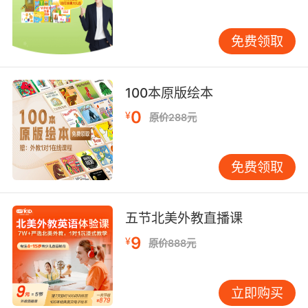
以从绘本开始，选那种一页只有一句话、画面能
完整对应文字内容的书。家长陪着读，用手指着
免费领取
单词一个一个念过去，让孩子建立"声音"和"字
形"之间的连接。这个过程叫"语音意识"的培养，
是后续自主阅读的基础。 说到阅读，就不得不提
100本原版绘本
自然拼读。它本质上是一套解码规则，教孩子看
0
¥
到字母组合就知道该发什么音。但自然拼读不是
原价288元
零基础就能学的，它需要孩子先有相当量的听力
词汇储备——也就是听到一个词的发音时，脑子
免费领取
里能浮现出它的意思。没有这个储备，孩子就算
拼出了读音也不知道自己在读什么，拼读就变成
了纯粹的机械训练，既枯燥又低效。一般来说，
五节北美外教直播课
听力输入持续半年到一年之后，再系统学习自然
9
¥
拼读，效果最好。 口语输出不用刻意去"教"。孩
原价888元
子的嘴巴是跟着耳朵走的，听够了自然会想说。
家长能做的，是创造一个低压力的表达环境。比
立即购买
如读完绘本之后，用简单的句子聊聊画面里发生