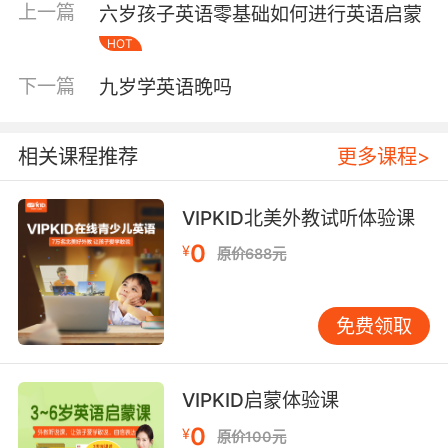
上一篇
六岁孩子英语零基础如何进行英语启蒙
的听力启蒙，需要可理解——孩子得大概知道听
HOT
到的内容是什么意思。比如先看一遍中文版的故
事，再听英文版；或者看画面极其清晰的英文动
下一篇
九岁学英语晚吗
画，画面本身就在"翻译"台词。每天保证半小时
以上的有效听力输入，坚持三个月，变化会非常
明显。 听的素材怎么选？儿歌和童谣是入门首
相关课程推荐
更多课程>
选。它们的节奏感强、重复性高，孩子很容易跟
唱。像 Super Simple Songs 这类专门为语言学
VIPKID北美外教试听体验课
习设计的儿歌系列，语速慢、词汇简单、动作配
0
¥
合度高，六岁的孩子听几遍就能跟着比划和哼
原价688元
唱。儿歌之后，可以过渡到有情节的动画短片，
再到分级读物的配套音频。这个递进过程不用着
免费领取
急，每一步走扎实了再往前推。 读的方面，很多
家长一上来就急着让孩子认字母、背单词，这个
顺序是反的。语言学习的自然路径永远是听、
VIPKID启蒙体验课
说、读、写。六岁的孩子，听力输入积累到一定
0
¥
程度之后，再引入阅读会顺畅得多。阅读启蒙可
原价100元