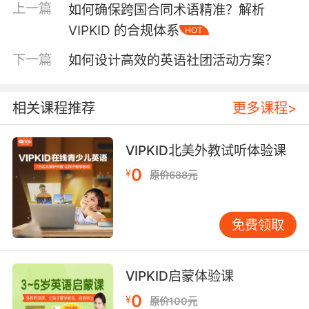
际情境的评估方式，促进学员的语言综合运用能
上一篇
如何确保跨国合同术语精准？解析
力。
VIPKID 的合规体系
HOT
评估形式与频率的关联
下一篇
如何设计高效的英语社团活动方案？
评估形式的多样性也是影响评估频率的重要因
素。传统的笔试虽然能客观反映学员的知识掌握
相关课程推荐
更多课程>
情况，但过于单一的评估形式可能无法全面衡量
学员的语言能力。VIPKID倡导多元化评估，结合
VIPKID北美外教试听体验课
在线测试、课堂表现观察、口语对话等多种方
式，以更全面地了解学员的学习进度。
0
¥
原价688元
在线测试以其便捷性和即时性，成为日常评估的
重要手段。学员可以随时进行自我检测，及时查
免费领取
漏补缺。而课堂表现观察则能更直观地反映学员
在实际交流中的表现，包括语音语调、流利度、
逻辑思维等。口语对话评估则能直接检验学员的
VIPKID启蒙体验课
语言运用能力，是评估中不可或缺的一环。这些
0
¥
原价100元