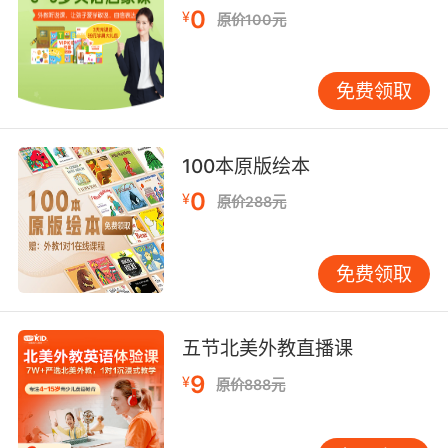
0
Kids》，将"光合作用"等概念融入情景对话。实
¥
原价100元
证研究表明，接触多学科内容的儿童，语境推理
能力较单一故事听众高29%。建议建立"主题资源
免费领取
库"，如动物主题整合《The Very Hungry
Caterpillar》与BBC纪录片片段，形成知识网
络。
100本原版绘本
三、精听与泛听的黄金配比
0
¥
原价288元
泛听如同广撒网，建议每日不少于1小时，利用碎
片时间培养语感。通勤途中播放《Sesame
Street》经典曲目，睡前开启慢速朗读版
免费领取
《Charlotte's Web》，通过大量可理解输入积累
听觉词汇。神经语言学研究证实，当输入量达到
五节北美外教直播课
500小时，儿童能自然习得基础语法结构。
9
¥
原价888元
精听训练需遵循"分解-重组"原则。选择2-3分钟
音频，首遍整体感知，第二遍按意群暂停跟读，
第三遍填空练习。例如听到"There is a ___ on