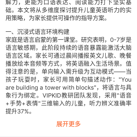
解力，更能为口语表达、阅读能力打下坚实基
础。本文将从多维度探讨提升儿童英语听力的实
用策略，为家长提供可操作的指导方案。
一、沉浸式语言环境构建
家庭是语言启蒙的第一课堂。研究表明，0-7岁是
语言敏感期，此阶段持续的语音暴露能激活大脑
语言区域。家长可通过晨间播报英文儿歌、晚餐
播放绘本音频等方式，将英语融入生活场景。值
得注意的是，单向输入需升级为互动模式——当
孩子玩耍时，家长可用简单句描述动作："You
are building a tower with blocks"，将语言与具
象行为绑定。VIPKID教研团队发现，采用"语音
+手势+表情"三维输入的儿童，听力辨义准确率
提升37%。
展开更多
数字时代为语言环境创设提供更多可能。精选适
龄动画资源时，应遵循"i+1"原则：内容难度略高