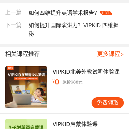
于当前水平。例如《Peppa Pig》每集5分钟，高
频词重复达7次，符合儿童记忆规律。建议设
上一篇
如何四维提升英语学术报告？
HOT
置"无字幕-中英双语-仅英文"三阶段观看计划，
下一篇
如何提升国际演讲力？VIPKID 四维揭
配合剧情问答："What did Peppa find in the
garden?"。数据显示，坚持每日20分钟动画输入
秘
的儿童，三个月后能识别83%的日常用语。
相关课程推荐
更多课程>
二、听力素材的科学选择
年龄适配性是选材首要标准。3-5岁宜以韵律童
谣为主，如《Twinkle Twinkle》歌词重复率达
VIPKID北美外教试听体验课
65%，符合幼儿认知特点；6-8岁可增加
0
¥
原价688元
《Magic Tree House」音频章节书，词汇量控制
在1200以内。VIPKID智能测评系统显示，当文本
覆盖率达到95%时，儿童听力理解效率提升
免费领取
42%。
题材多样性能激发持续兴趣。除传统故事外，可
VIPKID启蒙体验课
引入科普类音频如《National Geographic