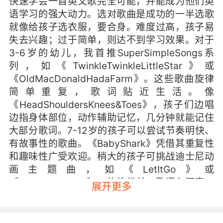
快速学会一首英文歌完全可能，并能成为他们英
语学习的强大动力。选对歌曲是成功的一半选歌
就像给孩子选衣服，要合身。难度过高，孩子易
失去兴趣；过于简单，则达不到学习效果。对于
3-6岁的幼儿，我首推SuperSimpleSongs系
列，如《TwinkleTwinkleLittleStar》或
《OldMacDonaldHadaFarm》。这些歌曲旋律
简单重复，歌词贴近生活。像
《HeadShouldersKnees&Toes》，孩子们边唱
边指身体部位，动作辅助记忆，几分钟就能记住
大部分歌词。7-12岁的孩子可以尝试节奏明快、
有故事性的歌曲。《BabyShark》凭借其重复性
和趣味性广受欢迎。稍大的孩子可挑战迪士尼动
画主题曲，如《LetItGo》或
《You‘reWelcome》，旋律优美，歌词有深度，
展开更多
能激发学习热情。选歌时有个小技巧：先让孩子
听几首不同风格的歌，观察他们对哪首反应最积
极。兴趣是最好的老师。创造多感官学习体验通