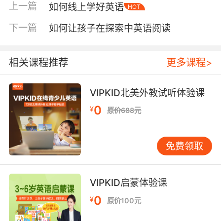
上一篇
如何线上学好英语
HOT
过多种感官接收信息，记忆效果会大大增强。教
孩子学英文歌，不能只停留在“听”和“唱”。视觉辅
下一篇
如何让孩子在探索中英语阅读
助是好帮手。我曾教一个孩子学
《FiveLittleDucks》，他总记不住数字顺序。后
来我制作了五只小鸭子卡片，每唱到
相关课程推荐
更多课程>
“onelittleduck”就抽走一张，他立刻就记住了。
家长在家也可以用简单图画或实物代表歌词关键
VIPKID北美外教试听体验课
元素。加入动作和舞蹈是另一个秘诀。比如
0
¥
原价688元
《TheWheelsontheBus》，唱到
“roundandround”时转动手臂，
“swishswishswish”时模仿雨刷摆动。孩子们在
免费领取
动中学，歌词自然记住。这种全身反应教学法符
合孩子好动的天性。触觉体验也很重要。对年龄
较小的孩子，可以让他们在唱歌时触摸相关物
VIPKID启蒙体验课
品。唱《ISeeSomethingBlue》时，准备蓝色积
0
¥
原价100元
木、玩具车等，让孩子边唱边找，学习体验既深
刻又快乐。分步骤拆解学习过程“快速”学会不等