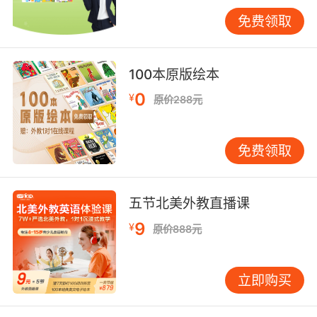
于“囫囵吞枣”。有策略地分步骤学习，才能真正
免费领取
高效。第一步：建立熟悉感。先不急着跟唱，让
歌曲成为背景音乐。在车上、吃饭时、玩耍时播
放选定的歌曲，每天3-4次，每次10分钟左右，
100本原版绘本
连续一周。孩子会在无意识中熟悉旋律，并开始
0
¥
原价288元
不自觉地哼唱。第二步：理解歌词大意。不要逐
词翻译，用孩子能理解的方式解释歌曲内容。比
如《DoYouLikeBroccoli?》，可以简单说：“这首
免费领取
歌在问你喜欢吃什么蔬菜呀，有西兰花、冰淇
淋……”配合图片或实物，帮助孩子将歌词与意义
联系起来。第三步：逐句跟读模仿。这是关键一
五节北美外教直播课
步。将歌曲分成小段，每段2-4句。先放原唱，
9
¥
原价888元
然后暂停，让孩子模仿。重点是发音和语调，而
非速度。可将难发音的单词单独练习，如
“broccoli”分解成“broc-co-li”慢慢练。第四步：
立即购买
整合演唱。当每个小段掌握后，尝试连接起来，
并可加入动作增加趣味。不要追求完美，允许犯