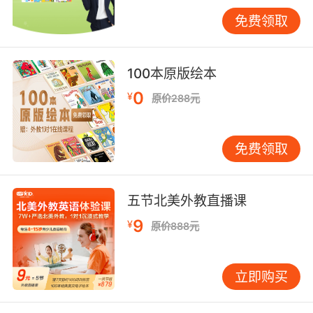
各种厨具的名称和用途，会比在书本上学习更加
免费领取
深刻。
此外，对比教学法也值得借鉴。将英语编程术语
与中文对应的概念进行对比，帮助学生找出异同
100本原版绘本
点，加深理解。比如，“function（函数）”在英语
0
¥
原价288元
中强调的是功能和作用，而在中文里也有类似的
含义，但在具体使用时，英语中的一些习惯用法
和语法规则需要特别注意。通过对比分析，学生
免费领取
能够更准确地把握术语的内涵，避免因语言差异
而产生的误解。同时，利用多媒体资源辅助教
学，如播放英文编程教程视频、展示动画演示
五节北美外教直播课
等，可以丰富教学内容，激发学生的学习兴趣。
9
¥
原价888元
有研究表明，采用多媒体教学手段可以使学生的
学习积极性提高[X]%，并且对知识的理解和记忆
更加牢固。
立即购买
三、教师角色与能力要求