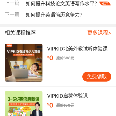
程技术发展迅速，新的术语不断涌现，教材的更
上一篇
如何提升科技论文英语写作水平？
HOT
新速度有时难以跟上实际需求，导致教学内容与
行业前沿存在一定脱节。据相关调查显示，约有
下一篇
如何提升英语简历竞争力？
[X]%的学生认为英语编程术语的学习难度较大，
主要原因是缺乏生动有趣的教学方法和真实的应
相关课程推荐
更多课程>
用场景。
二、教学方法与策略
VIPKID北美外教试听体验课
0
为了提升英语编程术语教学的效果，需要采用多
¥
原价688元
样化的教学方法和策略。情境教学法是一种行之
有效的方式。教师可以创设真实的编程项目情
免费领取
境，让学生在实际操作中理解和运用英语编程术
语。例如，在开发一个简单的网页游戏时，学生
会接触到“canvas（画布）”“sprite（精灵）”等术
VIPKID启蒙体验课
语。在具体的项目实践中，他们能够更直观地感
受这些术语的作用和意义，而不是单纯地死记硬
0
¥
原价100元
背。这就好比让孩子在厨房中实际操作，去认识