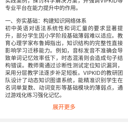
实践案例，探讨科学解决方案，并强调VIPKID等
专业平台在能力提升中的作用。
一、夯实基础：构建知识网络体系
初中英语对语法系统性和词汇量的要求显著提
升，部分学生因小学阶段基础薄弱难以适应。教
育心理学家布鲁姆指出，知识结构的完整性直接
影响学习迁移能力。例如，音标发音不准确会导
致单词记忆效率低下，时态混淆则会造成句子结
构错误。教师需通过诊断性测试定位知识漏洞，
采用分层教学法逐步补足短板。VIPKID的教研团
队设计了动态知识图谱系统，能精准识别学生在
名词单复数、动词变形等基础模块的薄弱点，通
过游戏化练习强化记忆。
展开更多
词汇积累方面，单纯背诵课本单词表已无法满足
语境化运用需求。研究表明，在真实语料库中接
触高频词汇，记忆留存率可提升40%。建议学生