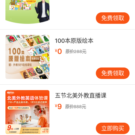
证明听说训练能反哺读写能力。建议每日进行15
分钟影子跟读，选择教材音频或新闻片段，重点
免费领取
模仿语音语调和连读技巧。VIPKID的浸入式课堂
通过情景对话、角色扮演等互动形式，让学生在
模拟超市购物、机场问路等场景中自然习得表达
100本原版绘本
方式，这种情境化学习使语言存活率提升65%。
0
¥
原价288元
三、心理建设：重塑学习内驱力
学习焦虑是初一学生英语落后的重要诱因。耶克
斯-多德森定律揭示，适度压力可提升效率，但过
免费领取
度焦虑会导致认知关闭。教师可通过成长型思维
训练，将"我学不好英语"转化为"我需要找到更有
五节北美外教直播课
效的方法"。VIPKID外教擅长运用积极心理学技
巧，在课堂中设置阶梯式目标，每完成一个小任
9
¥
原价888元
务就给予具体表扬，逐步重建学生的自我效能
感。
立即购买
兴趣培育方面，多元智能理论为个性化学习提供