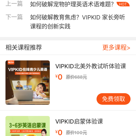
结合《新课标》主题词汇表，通过英文原著简写
上一篇
如何破解宠物护理英语术语难题？
HOT
版、影视片段等多模态素材拓展词汇。VIPKID外
下一篇
如何破解教育焦虑？VIPKID 家长旁听
教常采用"单词家族"教学法，将拼写、发音、用
法相似的词汇串联讲解，帮助学生建立语义网
课程的创新实践
络。
相关课程推荐
更多课程>
二、优化方法：提升学习效能
传统"题海战术"在初中英语学习中收效递减，需
转向策略性学习。认知科学家安德森提出的"知识
VIPKID北美外教试听体验课
编辑模型"表明，刻意练习需配合及时反馈。例
0
¥
原价688元
如，建立错题本时不应简单抄录题目，而要用不
同颜色标注知识点类别（如介词搭配、从句引导
词），每周进行错误模式分析。VIPKID的智能错
免费领取
题系统能自动归类错误类型，推送针对性强化训
练，避免重复试错。
VIPKID启蒙体验课
听说能力培养需突破"哑巴英语"困境。神经语言
0
学研究显示，双语者的语言切换激活相同脑区，
¥
原价100元