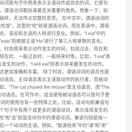
动词是句子中用来表示主语动作或状态的词，它是句
，谓语动词都扮演着至关重要的角色。想象一下，如
破碎，无法传达完整的意思。 在中文中，谓语动词的
吃饭”，这里的“吃”就是谓语动词。而在英语中，谓语
语态和主语的人称进行变化。例如，“I eat”中的
”中的“eats”则根据主语“He”进行了第三人称单数的变化。
。时态用来表示动作发生的时间，包括过去、现在和
在时、一般过去时、一般将来时等。比如，“I eat”表
发生的动作，“I will eat”则表示将来要发生的动作。
达更加准确和丰富。 除了时态，谓语动词的语态也是
动语态。主动语态表示主语是动作的执行者，而被动
 cat chased the mouse”是主动语态，而“The
e cat”则是被动语态。在写作中，适当使用被动语态可以使句子更
动词的使用也有一些特殊之处。比如，连动句和兼语句
个句子中有两个或更多的谓语动词，表示连续发生的
“吃”和“去”就是连动句中的谓语动词。兼语句则是指一
一个动词的主语。例如，“我请他来”中的“请”和“来”