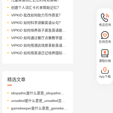
创建个人词汇卡片来帮助记忆？
VIPKID 批改如何助力写作质变？
VIPKID 如何科学讲解英语从句？
电话咨询
VIPKID 如何培养孩子紧急英语能力？
VIPKID 如何通过餐厅点餐教学提升少儿英语应用能力？
在线咨询
VIPKID 如何用酒店场景革新英语教学？
VIPKID 如何用英语日记培养国际化人才？
课程价格
App下载
精选文章
idiopathic是什么意思_idiopathic怎么读_音标ˌɪdɪə'pæθɪk
unsalted是什么意思_unsalted怎么读_音标ʌn'sɔ-ltid
gamekeeper是什么意思_gamekeeper怎么读_音标ˈgeɪmki-pə(r)