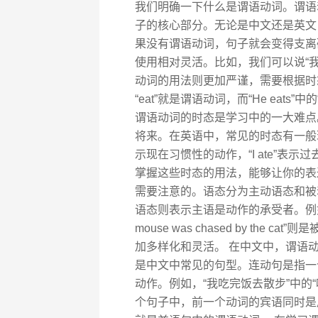
我们明确一下什么是谓语动词。谓语
子的核心部分。无论是中文还是英文
果没有谓语动词，句子就会变得支离
使用相对灵活。比如，我们可以说“我
动词的用法则更加严谨，需要根据时态、
“eat”就是谓语动词，而“He eats
谓语动词的时态是学习中的一大难点
将来。在英语中，常见的时态有一般现
示现在习惯性的动作，“I ate”表示过去
掌握这些时态的用法，能够让你的表
需要注意的。语态分为主动语态和被
语态则表示主语是动作的承受者。例如，“The
mouse was chased by th
加多样化和灵活。 在中文中，谓语
是中文中常见的句型。连动句是指一
动作。例如，“我吃完饭去散步”中的
个句子中，前一个动词的宾语同时是后