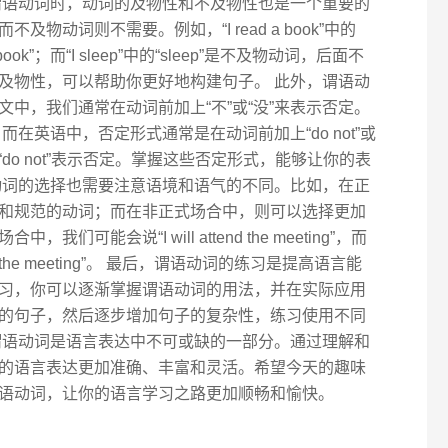
谓语动词时，动词的及物性和不及物性也是一个重要的
物动词则不需要。例如，“I read a book”中的
ok”；而“I sleep”中的“sleep”是不及物动词，后面不
及物性，可以帮助你更好地构建句子。 此外，谓语动
中，我们通常在动词前加上“不”或“没”来表示否定。
而在英语中，否定形式通常是在动词前加上“do not”或
 eat”中的“do not”表示否定。掌握这些否定形式，能够让你的表
动词的选择也需要注意语境和语气的不同。比如，在正
和规范的动词；而在非正式场合中，则可以选择更加
可能会说“I will attend the meeting”，而
o the meeting”。 最后，谓语动词的练习是提高语言能
习，你可以逐渐掌握谓语动词的用法，并在实际应用
的句子，然后逐步增加句子的复杂性，练习使用不同
谓语动词是语言表达中不可或缺的一部分。通过理解和
的语言表达更加准确、丰富和灵活。希望今天的趣味
语动词，让你的语言学习之路更加顺畅和愉快。