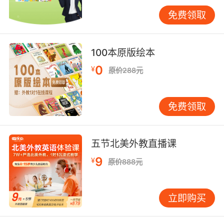
活力十足，它们都有一段略有波折的有趣经历，
免费领取
积极解决问题，并用手势告诉小读者：“不用担
心！”然后向小读者献上一味美食。
100本原版绘本
《美味的朋友》让幼儿对这样健康食品产生兴
趣，帮助幼儿爱上吃饭，养成健康饮食习惯。随
0
¥
原价288元
书附赠澳大利亚营养师协会认证督导营养师刘遂
谦编写的《美味的朋友》营养手册，为小读者献
上配套的实用幼儿健康美味食谱。
免费领取
五节北美外教直播课
媒体评论
9
¥
原价888元
一提起教育，人们立刻想到的是德育、智育、体
立即购买
育。但是近年来，食育也被提升到重要的位置。
有些国家，例如日本甚至制定了有关食育的法