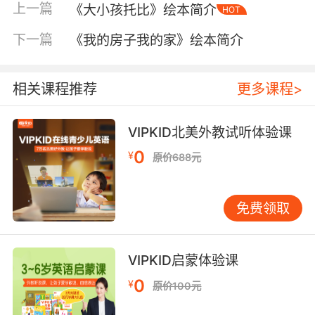
上一篇
《大小孩托比》绘本简介
HOT
下一篇
《我的房子我的家》绘本简介
相关课程推荐
更多课程>
VIPKID北美外教试听体验课
内容简介
0
¥
原价688元
《美味的朋友》是0~6岁孩子培养健康饮食首选
免费领取
图画书，日本经典幼儿食育绘本，日本当代著名
女诗人、日本文坛最受瞩目的角川短歌赏获得者
万智倾力推荐。
VIPKID启蒙体验课
0
《美味的朋友》共6册，美味主人公包括饭团、鸡
¥
原价100元
蛋、豆腐、纳豆、西瓜、苹果，个个形象可爱，