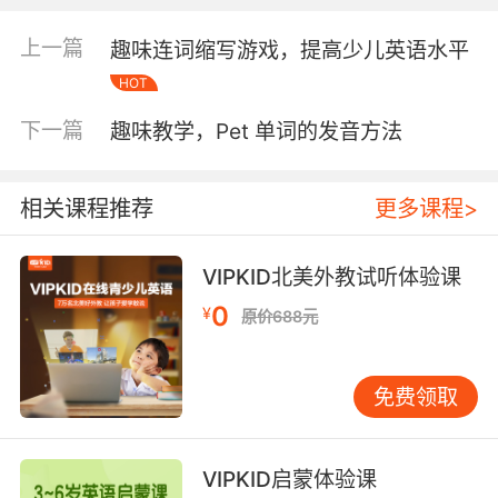
于记忆且有趣的缩写形式。这些缩写形式可以是
字母的组合，也可以是数字或符号的组合，关键
上一篇
趣味连词缩写游戏，提高少儿英语水平
是要让孩子们能够轻松记住。 结合故事情节或图
HOT
像：为了增加学习的趣味性，教师或家长可以将
这些缩写形式与生动有趣的故事情节或图像相结
下一篇
趣味教学，Pet 单词的发音方法
合。例如，在教授“apple”（苹果）这个单词时，
可以设计一个关于苹果的童话故事，并通过图像
展示苹果的形状和颜色，帮助孩子们更好地理解
相关课程推荐
更多课程>
和记忆。 互动式学习：在实施趣味连词缩写学习
法时，教师或家长应鼓励孩子们积极参与互动。
VIPKID北美外教试听体验课
可以通过提问、游戏或角色扮演等方式，让孩子
0
¥
们在互动中巩固所学知识，提高学习效果。 三、
原价688元
趣味连词缩写学习法的优势 提高学习效率：通过
将复杂的单词或短语简化为易于记忆的缩写形
免费领取
式，趣味连词缩写学习法能够显著提高孩子们的
学习效率。孩子们在短时间内掌握了大量词汇，
从而为后续的英语学习奠定了坚实的基础。 增强
VIPKID启蒙体验课
学习兴趣：与传统的学习方法相比，趣味连词缩