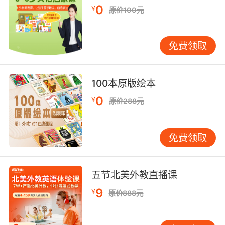
0
¥
写学习法更加生动有趣，能够有效激发孩子们的
原价100元
学习兴趣。孩子们在学习过程中感受到了乐趣，
从而更加主动地投入到英语学习中。 培养语言思
免费领取
维能力：趣味连词缩写学习法不仅帮助孩子们掌
握了英语知识，还在潜移默化中培养了他们的语
言思维能力。孩子们通过缩写和联想，逐渐形成
100本原版绘本
了自己的语言思维模式，从而提高了语言表达能
0
¥
力。 促进创造力发展：在设计和实施趣味连词缩
原价288元
写学习法的过程中，孩子们需要发挥自己的想象
力和创造力，设计出独特的缩写形式和故事情
免费领取
节。这种学习方式不仅提高了孩子们的创造力，
还培养了他们的创新思维能力。 四、趣味连词缩
写学习法的实际应用案例 在实际教学中，趣味连
五节北美外教直播课
词缩写学习法已经取得了显著的效果。以下是一
9
¥
些成功的应用案例： 案例一：小学英语课堂：在
原价888元
某小学的英语课堂上，教师采用了趣味连词缩写
学习法，将“banana”（香蕉）缩写为“BAN”，并