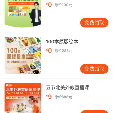
视觉与触觉结合 利用视觉和触觉的辅助工具，如
0
¥
原价100元
发音卡片、发音模型等，帮助孩子们更直观地理
解O音的发音方式。通过触摸和观察，孩子们能
够更清晰地感受到发音时口腔的形状和气流的变
免费领取
化，从而更准确地掌握O音。 三、如何在家中进
行趣味O发音练习？ 家长在孩子的英语学习中扮
100本原版绘本
演着至关重要的角色。以下是一些在家中可以轻
松实施的趣味O发音练习方法：
0
¥
原价288元
日常对话中的O音练习 在日常生活中，家长可以
有意识地使用包含O音的单词与孩子进行对话。
例如，在吃饭时，可以问孩子：“Do you want
免费领取
some hot soup?” 通过反复的日常对话，孩子们
能够在自然的环境中练习O音，从而逐渐掌握这
一发音。
五节北美外教直播课
家庭游戏时间 在家庭游戏时间中，家长可以设计
9
¥
原价888元
一些与O发音相关的游戏，如“O音单词大挑战”。
通过家庭成员之间的互动，孩子们不仅能够练习