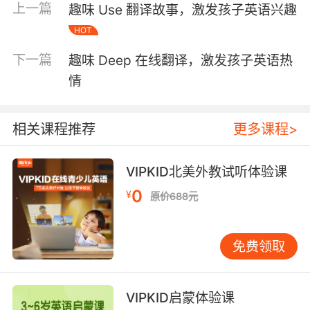
上一篇
趣味 Use 翻译故事，激发孩子英语兴趣
and the Dog”，孩子们可以在听故事的过程中，
自然而然地接触到O音。随后，通过角色扮演，
HOT
让孩子们模仿故事中的角色发音，不仅能加深他
下一篇
趣味 Deep 在线翻译，激发孩子英语热
们对O音的理解，还能增强他们的语言表达能
情
力。
歌曲与韵律 音乐是激发孩子学习兴趣的绝佳工
具。选择一些包含O发音的英文儿歌，如“Old
相关课程推荐
更多课程>
MacDonald Had a Farm”，让孩子们在歌唱中练
习发音。通过反复的旋律和节奏，孩子们能够轻
VIPKID北美外教试听体验课
松记住O音的发音方式，并在不知不觉中掌握这
一音素。
0
¥
原价688元
游戏与互动 游戏是孩子们最喜欢的活动之一。设
计一些与O发音相关的游戏，如“O音单词接龙”或
“O音寻宝游戏”，让孩子们在游戏中练习发音。通
免费领取
过竞争和合作，孩子们不仅能够提高发音的准确
性，还能增强团队合作意识，使学习过程更加有
VIPKID启蒙体验课
趣。