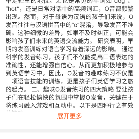
举足轻重的地位。无论是常见的单词如“dog”、
“hot”，还是日常对话中的高频词汇，O音都频繁
出现。然而，对于母语为汉语的孩子们来说，O
发音往往与汉语拼音中的“o”混淆，导致发音不准
确。这种细微的差异，如果不及时纠正，可能会
影响孩子们未来的英语交流能力。 研究表明，早
期的发音训练对语言学习有着深远的影响。 通过
科学的发音练习，孩子们不仅能提高口语表达的
准确性，还能增强自信心，从而更加积极地参与
到英语学习中。因此，O发音的趣味练习不仅是
一项语言技能的训练，更是孩子们英语学习之旅
的起点。 二、趣味O发音练习的四大策略 要让孩
子们在轻松愉快的氛围中掌握O发音，关键在于
将练习融入游戏和互动中。以下是四种行之有效
的策略：
展开更多
故事与角色扮演 孩子们天生对故事充满好奇。通
过讲述包含大量O发音单词的故事，如“The Fox