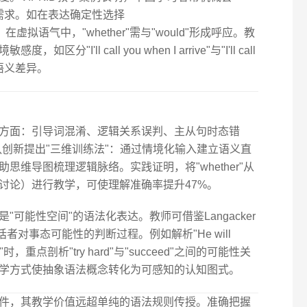
忽视语境需求。如在表达确定性选择
更贴切；在虚拟语气中，"whether"需与"would"形成呼应。教
'll call you when I arrive"与"I'll call
te"的语义差异。
方面：引导词混淆、逻辑关系误判、主从句时态错
团队创新提出"三维训练法"：通过情境化输入建立语义直
维导图梳理逻辑脉络。实践证明，将"whether"从
讨论）进行教学，可使理解准确率提升47%。
可能性空间"的语法化表达。教师可借鉴Langacker
者对事态可能性的判断过程。例如解析"He will
d or not"时，重点剖析"try hard"与"succeed"之间的可能性关
学方式使抽象语法概念转化为可感知的认知图式。
件，其教学价值远超单纯的语法规则传授。准确把握