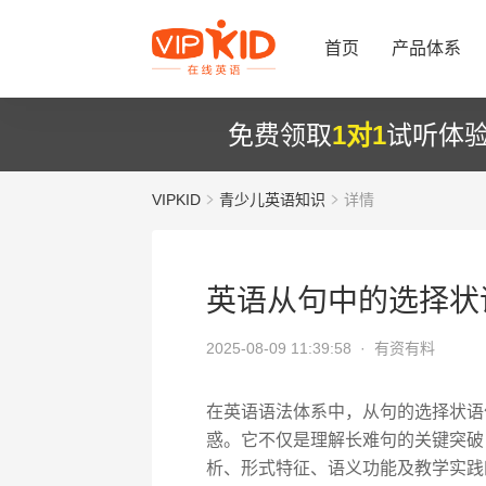
首页
产品体系
免费领取
1对1
试听体
VIPKID
青少儿英语知识
详情
英语从句中的选择状
2025-08-09 11:39:58 ·
有资有料
在英语语法体系中，从句的选择状语
惑。它不仅是理解长难句的关键突破
析、形式特征、语义功能及教学实践四