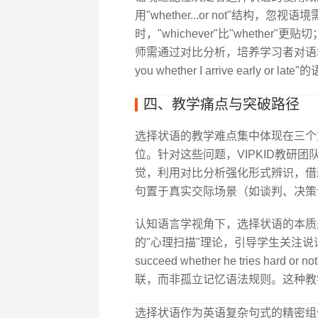
用"whether...or not"结构，
时，"whichever"比"whether"
师需通过对比分析，培养学习者对语境敏感度，如区分"I
you whether I arrive early or la
四、教学痛点与突破路径
选择状语的教学难点集中体现在三个
位。针对这些问题，VIPKID教研
觉，利用对比分析强化形式辨识，借助思
句置于真实交际场景（如谈判、决策
认知语言学视角下，选择状语的本质是"
的"心理扫描"理论，引导学生关注说话
succeed whether he tries har
联，而非孤立记忆语法规则。这种教
选择状语作为英语复杂句式的精密组