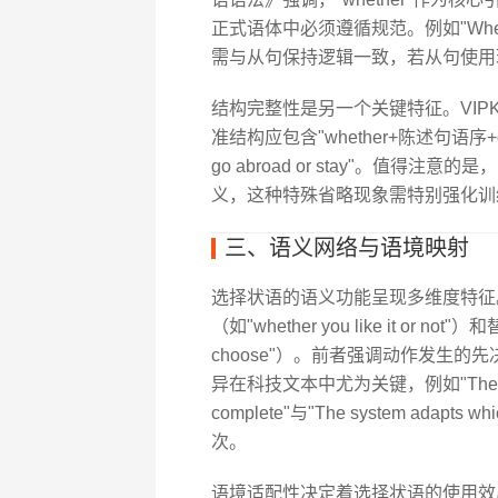
正式语体中必须遵循规范。例如"Whether h
需与从句保持逻辑一致，若从句使用
结构完整性是另一个关键特征。VIP
准结构应包含"whether+陈述句语序+or no
go abroad or stay"。值得注
义，这种特殊省略现象需特别强化训
三、语义网络与语境映射
选择状语的语义功能呈现多维度特征。
（如"whether you like it or not
choose"）。前者强调动作发生
异在科技文本中尤为关键，例如"The algorith
complete"与"The system adapts
次。
语境适配性决定着选择状语的使用效度