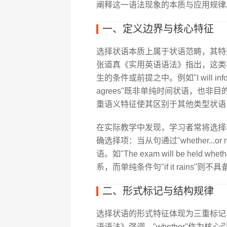
阐释这一语法现象的本质与应用规律
一、定义边界与核心特征
选择状语本质上属于状语范畴，其特殊性在
张道真《实用英语语法》指出，这类
生的条件或前提之中。例如"I will inform 
agrees"既非单纯时间状语，也
重语义特征使其区别于其他类型状语
在实际教学中发现，学习者常将选择
确选择项：当从句通过"whether..
语。如"The exam will be held wheth
系，而单纯条件句"if it rains"则
二、形式标记与结构规律
选择状语的形式特征体现为三重标记
语语法》强调，"whether"作为核