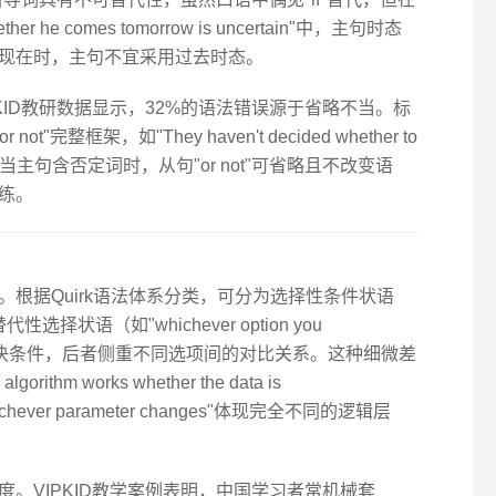
e comes tomorrow is uncertain"中，主句时态
现在时，主句不宜采用过去时态。
KID教研数据显示，32%的语法错误源于省略不当。标
t"完整框架，如"They haven't decided whether to
意的是，当主句含否定词时，从句"or not"可省略且不改变语
练。
根据Quirk语法体系分类，可分为选择性条件状语
"）和替代性选择状语（如"whichever option you
的先决条件，后者侧重不同选项间的对比关系。这种细微差
m works whether the data is
 whichever parameter changes"体现完全不同的逻辑层
。VIPKID教学案例表明，中国学习者常机械套