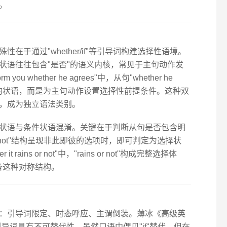
。
于通过"whether/if"等引导词构建选择性语境。
状语往往包含"是否"的语义内核，常见于主句动作发
you whether he agrees"中，从句"whether he
非目的状语，而是为主句动作设置选择性前提条件。这种双
，成为独立语法类别。
状语与条件状语混淆。关键在于判断从句是否包含明
.or not"结构呈现非此即彼的选项时，即可判定为选择状
er it rains or not"中，"rains or not"构成完整选择体
不具备这种对称结构。
：引导词限定、时态呼应、主谓倒装。薄冰《高级英
心引导词具有不可替代性，虽然口语中偶见"if"替代，但在