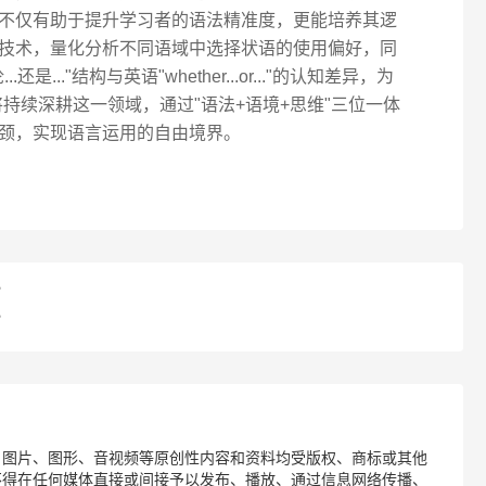
不仅有助于提升学习者的语法精准度，更能培养其逻
技术，量化分析不同语域中选择状语的使用偏好，同
..."结构与英语"whether...or..."的认知差异，为
将持续深耕这一领域，通过"语法+语境+思维"三位一体
颈，实现语言运用的自由境界。
？
？
、图片、图形、音视频等原创性内容和资料均受版权、商标或其他
不得在任何媒体直接或间接予以发布、播放、通过信息网络传播、