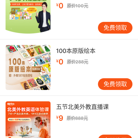
0
可以采取以下措施：首先，积极参与孩子的学习
¥
原价100元
活动，与孩子一起进行发音练习，增强亲子互
动。其次，营造良好的学习环境，为孩子提供丰
免费领取
富的学习资源，如发音卡片、音频材料等。最
后，鼓励孩子多开口练习，及时给予肯定和鼓
励，增强孩子的学习信心。 在Bell发音练习中，
100本原版绘本
教师的引导作用同样不可忽视。教师需要具备扎
实的发音知识和丰富的教学经验，能够根据每个
0
¥
原价288元
孩子的特点，制定个性化的教学方案。例如，对
于发音困难的孩子，教师可以采用分步教学法，
免费领取
逐步引导孩子掌握发音技巧。此外，教师还可以
通过小组合作学习，让孩子们在互动中相互学习
和纠正，提高学习效果。 在少儿英语学习乐园
五节北美外教直播课
中，多样化的学习资源也是必不可少的。除了传
统的教材和音频材料，现代科技也为孩子们提供
9
¥
原价888元
了更多的学习选择。例如，发音APP和在线学习
平台，孩子们可以通过这些工具进行自主学习和