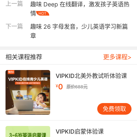
上一篇
趣味 Deep 在线翻译，激发孩子英语热
如，“音标接龙”游戏，孩子们需要根据前一个音
情
HOT
标的发音，快速接出下一个相关的音标。这种游
戏不仅能够锻炼孩子们的发音能力，还能提高他
下一篇
趣味 26 字母发音，少儿英语学习新篇
们的反应速度和团队合作意识。此外，“角色扮
章
演”也是一种非常有效的学习方法。孩子们可以通
过扮演不同的角色，模拟各种生活场景，从而在
实际应用中巩固所学的发音知识。 在Bell发音练
相关课程推荐
更多课程>
习中，多感官的参与也是非常重要的。通过视
觉、听觉、触觉等多种感官的协同作用，孩子们
VIPKID北美外教试听体验课
可以更全面地理解和记忆发音技巧。例如，利用
0
发音卡片，孩子们可以通过观察卡片上的图像和
¥
原价688元
文字，结合教师的示范，更好地掌握每个音标的
发音方式。此外，音频材料的运用也能帮助孩子
免费领取
们更好地模仿和纠正发音。通过反复聆听和模
仿，孩子们可以逐渐形成正确的发音习惯。 家长
在孩子的英语学习过程中扮演着至关重要的角
VIPKID启蒙体验课
色。为了更好地支持孩子的Bell发音练习，家长