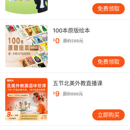
资源，不仅不妨碍孩子其他娱乐时间，也方便家
免费领取
长们对孩子学习的督促和监督。第三，在线学英
语可以让学英语变得更生动有趣，线上的老师可
以跟孩子们互动交流，也可以用做游戏的方式跟
100本原版绘本
孩子们互动，充分把握了儿童好玩的天性，不仅
0
¥
原价288元
学得开心愉悦，还能学到知识，一改传统课堂的
枯燥性和单一性。第四，在线学习英语可以顺应
时代的发展，这个时代是个科技高速发展的时
免费领取
代，是个信息更新快速的时代，我们不能仅仅局
限于课堂上老师的知识灌输，要通过多方面的渠
道去汲取知识，在线学英语是时代发展的趋势。
五节北美外教直播课
9
¥
原价888元
所以，如果您问我们在线学英语怎么样？我想
说，很不错，并且，我们值得让您选择。
立即购买