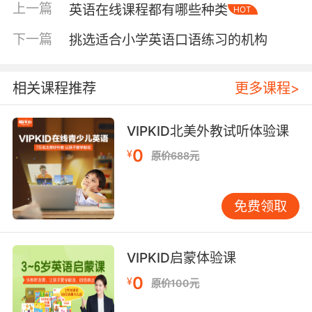
上一篇
英语在线课程都有哪些种类
HOT
下一篇
挑选适合小学英语口语练习的机构
相关课程推荐
更多课程>
VIPKID北美外教试听体验课
0
¥
原价688元
第一，在线学英语是利用网络科技平台，不同于
免费领取
以往传统的课堂面对面授课，这一创新的手段对
孩子来说也是一大吸引力，孩子能对新鲜事物保
持好奇心和兴趣，就会有利于学习。第二，在线
VIPKID启蒙体验课
学英语具有灵活性和可支配性，在线网络课堂具
0
¥
原价100元
有可移动性，随时随地，孩子有时间就可以学，
在手机上，电脑上都可以登录官网平台学习相关