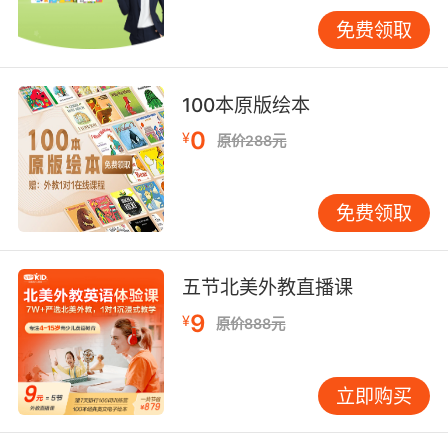
师生互动深度同样至关重要。VIPKID的1对1直播
免费领取
模式允许每节课产生150-200次有效互动，远超
线下大班课的30次。加州大学教育实验室的对照
实验表明，高频次互动能使语言输出量增加4倍。
100本原版绘本
学员小美（化名）通过与外教模拟联合国会议辩
0
¥
原价288元
论，不仅掌握了议事规则术语，更培养了用英语
逻辑思辨的能力，这种综合素养的提升正是在线
课程的独特价值。
免费领取
三、技术赋能与学习自主性平衡
在线课程的技术优势显著提升了学习效率。
五节北美外教直播课
VIPKID的AR实景教学功能，可将虚拟场景与现实
环境融合，学员在自家客厅就能"漫步纽约街
9
¥
原价888元
头"练习问路。麻省理工学院媒体实验室的测试显
示，沉浸式技术能使情景记忆效率提升55%。然
立即购买
而技术依赖也带来挑战，12%的学员曾因网络延
迟影响学习体验，这提示平台需优化基础设施适