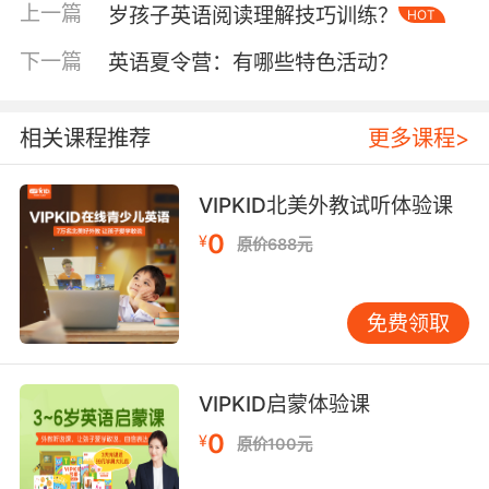
如将动画、音乐与语言学习结合。认知心理学研
上一篇
岁孩子英语阅读理解技巧训练？
HOT
究表明，当学习内容与个体兴趣匹配度超过70%
下一篇
英语夏令营：有哪些特色活动？
时，记忆效率会提升3倍。VIPKID学员小明（化
名）的案例印证了这一点：通过定制恐龙主题课
程，他在六个月内从基础词汇量不足200跃升至
相关课程推荐
更多课程>
800，且能自信讨论古生物学话题。
二、师资质量对成果的关键影响
VIPKID北美外教试听体验课
外教资质直接影响学习成果。VIPKID采用严格的
0
¥
原价688元
教师筛选机制，要求外教具备TESOL/TEFL双认
证，且录取率低于5%。斯坦福大学教育政策研究
所的跟踪调查显示，持有国际教学资格认证的教
免费领取
师，其学生的语法准确率平均高出18%。平台还
通过月度考核淘汰末位5%的教师，确保教学质量
稳定性。数据显示，VIPKID学员的发音标准度较
VIPKID启蒙体验课
行业平均水平高22%，这与外教的专业纠音能力
0
¥
原价100元
密切相关。