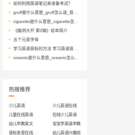
如何利用英语笔记来准备考试？
gruff是什么意思_gruff怎么读_音标grʌf
cigarette是什么意思_cigarette怎么读_音标ˌsɪɡəˈret
《脑洞大开 第2辑》绘本简介
五个元音字母
学习英语音标的方法 学习英语音标的优势
oceanic是什么意思_oceanic怎么读_音标ˌəʊʃɪˈænɪk
热搜推荐
少儿英语
少儿英语在线
儿童在线英语
在线少儿英语
幼儿早教英文
宝宝学英语早教
音标发音在线试听
幼儿英语兴趣班