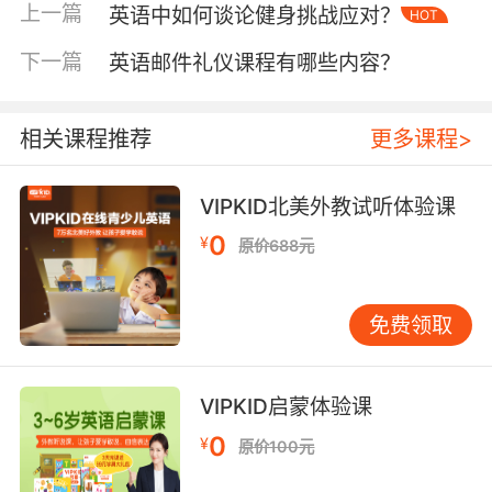
急呼叫电话。）”当遇到危险需要寻求警方帮助
上一篇
英语中如何谈论健身挑战应对？
HOT
时，就可以这样说。
下一篇
英语邮件礼仪课程有哪些内容？
二、书面正式表达
在书面语中，尤其是正式文
件、新闻报道等，表达会更加严谨多样。“crisis”
相关课程推荐
更多课程>
有“危机”之意，程度比一般紧急情况更严重，常
涉及范围较广、影响较大的事件。例如“The
financial crisis had a huge impact on the
VIPKID北美外教试听体验课
global economy.（金融危机对全球经济产生了
0
¥
原价688元
巨大影响。）”这里描述的是经济领域的重大危
机，用“crisis”凸显情况的严峻性和复杂性。它强
调的是一种关键的、可能引发严重后果的紧张状
免费领取
态，不仅仅是短暂的紧急。
“contingency”侧重于“应急”的情况，常用来描述
VIPKID启蒙体验课
为应对可能出现的紧急情况而提前做的准备或计
0
¥
原价100元
划。比如“We have made a contingency plan
for the possible natural disaster.（我们已经为