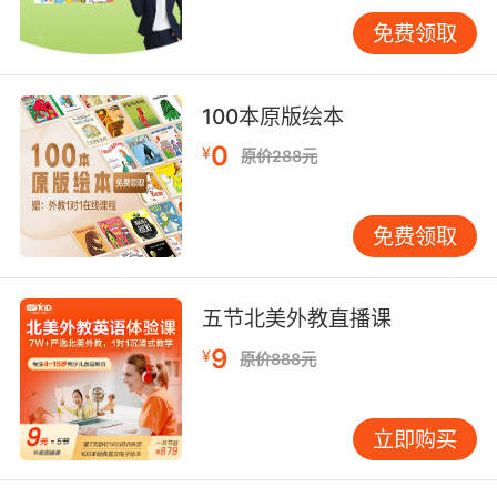
可能发生的自然灾害制定了应急计划。）”在商
免费领取
业、政府等组织的规划文件中经常能看到这个
词，体现了未雨绸缪应对紧急事态的思路。与之
相关的“contingency measures”就是应急措施，
100本原版绘本
如“The government has taken contingency
0
¥
原价288元
measures to cope with the sudden epidemic.
（政府已经采取了应急措施来应对突然发生的疫
情。）”
免费领取
三、情境应用中的灵活表达
在不同的情境下，表
达紧急情况的方式也各有特点。在医疗场景中，
五节北美外教直播课
“code blue”是常用的术语，表示“心脏骤停等需
要紧急医疗干预的情况”。医护人员听到“code
9
¥
原价888元
blue”就会迅速启动相应的急救流程。例如“Once
the nurse shouted ‘Code blue’, the medical
立即购买
team rushed to the ward.（一旦护士喊出‘蓝色
代码’，医疗团队就冲向了病房。）”这种简洁且具